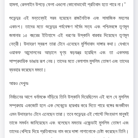
হামলা, রেললাইন উপড়ে ফেলা এগুলো কোনোভাবেই প্রতিবাদ হতে পারে না।”
শুভেন্দুর এই মন্তব্যেই সরব হয়েছেন রাজনৈতিক এবং সামাজিক মহলের
একাংশ। তাদের মতে শুভেন্দুর পর্যবেক্ষণ সর্বৈব সত্য এবং পশ্চিমবঙ্গে তৃণমূল
জমানার ১৫ বছরের ইতিহাসে এই ধরণের উস্কানি বারবার দিয়েছেন তৃণমূল
নেত্রী। উদাহরণ স্বরূপ তারা টেনে এনেছেন মুর্শিদাবাদ দাঙ্গার কথা। যেখানে
ওয়াকফ আন্দোলনের আড়ালে ঘৃণ্য ষড়যন্ত্র হয়েছিল এবং তা একসময়
সাম্প্রদায়িক ডাঙায় রূপ নেয়। তাদের মতে বেলাগাম মুসলিম তোষণ এবং তাদের
ব্যবহার করেছেন মমতা।
আরও দেখুনঃ
নির্বাচনের আগে ধর্নামঞ্চে দাঁড়িয়ে তিনি উস্কানি দিয়েছিলেন এই বলে যে মুসলিম
সম্প্রদায় একজোট হলে এক সেকেন্ডে ছারখার করে দিতে পারে বঙ্গের জনজীবন
এমন উদাহরণও টেনে এনেছেন তারা। তবে শুভেন্দুর এই পোস্টে সিংহভাগ মানুষই
তাকে সমর্থন জানিয়েছেন এবং বলেছেন মমতার এজেন্ডাই মুসলিম তোষণ এবং
তাদের খেপিয়ে দিয়ে প্রতিবাদের নাম করে দাঙ্গা লাগানোকে চেষ্টা করেছেন তিনি।