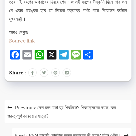
তবে এই ধরণের অপরাধের দিনযে শেষ এবং এই ধরণের উস্কানি দিলে তার ফল
যে এবার ভয়ঙ্কর হবে তা নিজের বক্তব্যে স্পষ্ট করে দিয়েছেন বর্তমান
মুখ্যমন্ত্রী।
আরও দেখুনঃ
Source link
Facebook
Email
WhatsApp
X
Telegram
Message
Share
Share :
Post
Previous:
কেন জল ঢালা হয় শিবলিঙ্গে? শিবভক্তদের কাছে কেন
navigation
গুরুত্বপূর্ণ কানওয়ার যাত্রা?
Next:
PAN কার্ডের মোবাইল নম্বর বদলাবেন কী ভাবে? রইল খোঁজ।