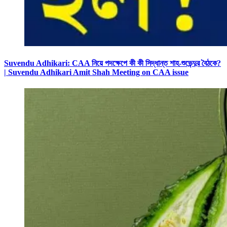
Suvendu Adhikari: CAA নিয়ে পদক্ষেপে কী কী সিদ্ধান্ত শাহ-শুভেন্দুর বৈঠকে?
| Suvendu Adhikari Amit Shah Meeting on CAA issue