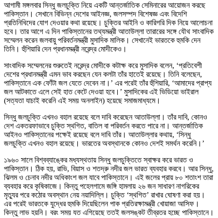
আগামী মঙ্গলবার সিন্ধু জলচুক্তি নিয়ে একটি আন্তর্জাতিক সেমিনারের আয়োজন করছে
পাকিস্তান। সেখানে বিভিন্ন দেশের আইনজ্ঞ, জলসম্পদ বিশেষজ্ঞ এবং বিদেশি
প্রতিনিধিদের যোগ দেওয়ার কথা রয়েছে। চুক্তির আইনি ও কারিগরি দিক নিয়ে আলোচনা
হবে। তার আগে এ দিন পাকিস্তানের তথ্যমন্ত্রী আতাউল্লা তারারের সঙ্গে যৌথ সাংবাদিক
সম্মেলন করেন জলবায়ু পরিবর্তনমন্ত্রী মুসাদিক মালিক। সেখানেই ভারতকে হুমকি দেন
তিনি। হুঁশিয়ারি দেন প্রধানমন্ত্রী নরেন্দ্র মোদীকেও।
সাংবাদিক সম্মেলনের শুরুতেই নরেন্দ্র মোদীকে কটাক্ষ করে মুসাদিক বলেন, ‘প্রতিবেশী
দেশের প্রধানমন্ত্রী এমন ভাব করছেন যেন কলটা তাঁর হাতেই রয়েছে। তিনি বলেছেন,
পাকিস্তানে এক ফোঁটা জল যেতে দেবেন না।’ এর পরেই তাঁর হুঁশিয়ারি, ‘আমাদের প্রাপ্য
জল আটকাতে এলে সেই হাত কেটে দেওয়া হবে।’ মুসাদিকের এই ভিডিয়ো ভাইরাল
(সত্যতা যাচাই করেনি এই সময় অনলাইন) হয়েছে সমাজমাধ্যমে।
সিন্ধু জলচুক্তি এখনও বহাল রয়েছে বলে দাবি করেছেন আতাউল্লা। তাঁর দাবি, কোনও
দেশ একতরফাভাবে চুক্তি স্থগিত, বাতিল বা পরিবর্তন করতে পারে না। আন্তর্জাতিক
আইনও পাকিস্তানের পক্ষেই রয়েছে বলে দাবি তাঁর। আতাউল্লার কথায়, ‘সিন্ধু
জলচুক্তি এখনও বহাল রয়েছে। ভারতের অবস্থানকে কোনও দেশই সমর্থন করেনি।’
১৯৬০ সালে বিশ্বব্যাঙ্কের মধ্যস্থতায় সিন্ধু জলচুক্তিতে স্বাক্ষর করে ভারত ও
পাকিস্তান। ঠিক হয়, রাভি, বিয়াস ও শতদ্রু নদীর জল ভারত ব্যবহার করবে। আর সিন্ধু,
ঝিলম ও চেনাব নদীর অধিকাংশ জল যাবে পাকিস্তানে। এই জলের প্রায় ৮০ শতাংশ তারা
ব্যবহার করে কৃষিকাজে। কিন্তু পহেলগামে জঙ্গি হামলায় ২৬ জন সাধারণ নাগরিকের
মৃত্যুর পরে কঠোর অবস্থান নেয় নয়াদিল্লি। চুক্তি ‘স্থগিত’ রাখার ঘোষণা করা হয়।
এর পরেই ভারতকে যুদ্ধের হুমকি দিয়েছিলেন পাক প্রতিরক্ষামন্ত্রী খোয়াজা আসিফ।
কিন্তু লাভ হয়নি। বরং সময় যত এগিয়েছে ততই জলসঙ্কট তীব্রতর হচ্ছে পাকিস্তানে।