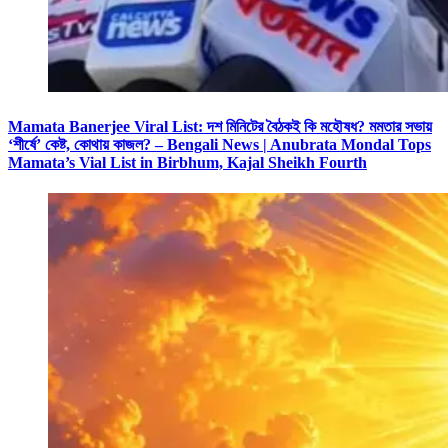
Mamata Banerjee Viral List: দশ মিনিটের বৈঠকই কি মহৌষধ? মমতার সভায়
‘শীর্ষে’ কেষ্ট, কোথায় কাজল? – Bengali News | Anubrata Mondal Tops
Mamata’s Vial List in Birbhum, Kajal Sheikh Fourth