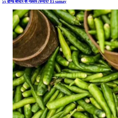
১২ রাশির জীবনে কী প্রভাব ফেলবে? Ei samay