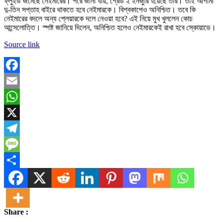
ফ্লুইড জমেছে নেইমারের। পরে জানা যায়, গ্রেড ২ ইনজুরি হয়েছে তাঁর। তাই আগামী
দু-তিন সপ্তাহ বাইরে থাকতে হবে নেইমারকে। বিশ্বকাপেও অনিশ্চিত। তবে কি
নেইমারের বদলে অন্য প্লেয়ারকে দলে নেওয়া হবে? এই নিয়ে মুখ খুললেন কোচ
আন্সেলোত্তি। স্পষ্ট জানিয়ে দিলেন, অনিশ্চিত হলেও নেইমারকেই রাখা হবে স্কোয়াডে।
Source link
Facebook
Email
WhatsApp
X
Telegram
Message
Share
Share :