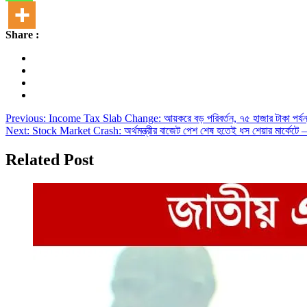
Share :
Post
Previous:
Income Tax Slab Change: আয়করে বড় পরিবর্তন, ৭৫ হাজার টাকা প
Next:
Stock Market Crash: অর্থমন্ত্রীর বাজেট পেশ শেষ হতেই ধস শেয়ার মার
navigation
Related Post