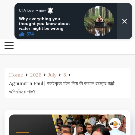
Skip
24 Ghanta Bengali News
to
24 Ghanta Bangla News
content
Home
2026
July
8
Agnimitra Paul | বারুইপুরের ঘটনা নিয়ে কী বললেন রাজ্যের মন্ত্রী
অগ্নিমিত্রা পাল?