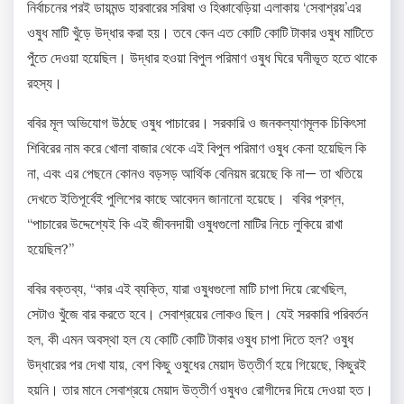
নির্বাচনের পরই ডায়মন্ড হারবারের সরিষা ও হিঞ্চাবেড়িয়া এলাকায় ‘সেবাশ্রয়’এর
ওষুধ মাটি খুঁড়ে উদ্ধার করা হয়। তবে কেন এত কোটি কোটি টাকার ওষুধ মাটিতে
পুঁতে দেওয়া হয়েছিল। উদ্ধার হওয়া বিপুল পরিমাণ ওষুধ ঘিরে ঘনীভূত হতে থাকে
রহস্য।
ববির মূল অভিযোগ উঠছে ওষুধ পাচারের। সরকারি ও জনকল্যাণমূলক চিকিৎসা
শিবিরের নাম করে খোলা বাজার থেকে এই বিপুল পরিমাণ ওষুধ কেনা হয়েছিল কি
না, এবং এর পেছনে কোনও বড়সড় আর্থিক বেনিয়ম রয়েছে কি না— তা খতিয়ে
দেখতে ইতিপূর্বেই পুলিশের কাছে আবেদন জানানো হয়েছে। ববির প্রশ্ন,
“পাচারের উদ্দেশ্যেই কি এই জীবনদায়ী ওষুধগুলো মাটির নিচে লুকিয়ে রাখা
হয়েছিল?”
ববির বক্তব্য, “কার এই ব্যক্তি, যারা ওষুধগুলো মাটি চাপা দিয়ে রেখেছিল,
সেটাও খুঁজে বার করতে হবে। সেবাশ্রয়ের লোকও ছিল। যেই সরকারি পরিবর্তন
হল, কী এমন অবস্থা হল যে কোটি কোটি টাকার ওষুধ চাপা দিতে হল? ওষুধ
উদ্ধারের পর দেখা যায়, বেশ কিছু ওষুধের মেয়াদ উত্তীর্ণ হয়ে গিয়েছে, কিছুরই
হয়নি। তার মানে সেবাশ্রয়ে মেয়াদ উত্তীর্ণ ওষুধও রোগীদের দিয়ে দেওয়া হত।