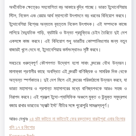
অর্থনৈতিক ক্ষেত্রেও সহযোগিতা বড় আকারে বৃদ্ধি পাচ্ছে। ভারত ইন্দোনেশিয়ায়
স্টিল, নিকেল এবং রেয়ার আর্থ ম্যাগনেট উৎপাদনে বড় ধরনের বিনিয়োগ করবে।
ইন্দোনেশিয়া বিশ্বের অন্যতম বৃহত্তম নিকেল উৎপাদক। এই সম্পদকে কাজে
লাগিয়ে বৈদ্যুতিক গাড়ি, ব্যাটারি ও উন্নত প্রযুক্তির চেইন তৈরিতে দুই দেশ
একসঙ্গে কাজ করবে। এই বিনিয়োগ শুধু ভারতীয় কোম্পানিগুলোর জন্য নতুন
বাজারই খুলে দেবে না, ইন্দোনেশিয়ায় কর্মসংস্থানও সৃষ্টি করবে।
সবচেয়ে গুরুত্বপূর্ণ কৌশলগত উদ্যোগ হলো সাবাং বন্দরের যৌথ উন্নয়ন।
মালাক্কা প্রণালীর কাছে অবস্থিত এই বন্দরটি বাণিজ্যিক ও সামরিক দিক থেকে
অত্যন্ত স্পর্শকাতর। দুই দেশ মিলে এই বন্দরের পরিকাঠামো উন্নয়ন করবে, যা
ভারত মহাসাগর ও প্রশান্ত মহাসাগরের মধ্যে বাণিজ্যপথকে আরও সহজ ও
নিরাপদ করবে। এই প্রকল্প ইন্দো-প্যাসিফিক অঞ্চলে মুক্ত ও উন্মুক্ত সমুদ্রপথ
বজায় রাখার ভারতের ‘অ্যাক্ট ইস্ট’ নীতির সঙ্গে পুরোপুরি সামঞ্জস্যপূর্ণ।
আরও দেখুনঃ
২৪ ঘন্টা কাটতে না কাটতেই ফের রক্তাক্ত বারুইপুর! এবার হিংসার
বলি ১৭ র কিশোর
Source link