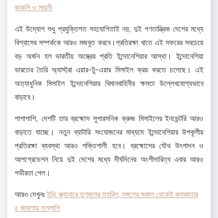
কাকলি ও সায়নী
এই উদ্যোগ শুধু প্রযুক্তিগত সহযোগিতাই নয়, দুই গণতান্ত্রিক দেশের মধ্যে
বিশ্বাসের সম্পর্ককে আরও মজবুত করবে।প্রতিরক্ষা খাতে এই সফরের সবচেয়ে
বড় অর্জন হল ভারতীয় অস্ত্রের প্রতি ইন্দোনেশিয়ার আস্থা। ইন্দোনেশিয়া
ভারতের তৈরি অ্যাস্ট্রা এয়ার-টু-এয়ার মিসাইল ক্রয় করতে চলেছে। এই
অত্যাধুনিক মিসাইল ইন্দোনেশিয়ার বিমানবাহিনীর ক্ষমতা উল্লেখযোগ্যভাবে
বাড়াবে।
পাশাপাশি, দেশটি তার ব্রহ্মোস সুপারসনিক ক্রুজ মিসাইলের ইনভেন্টরি আরও
বাড়াতে যাচ্ছে। নতুন ব্যাটারি সংযোজনের মাধ্যমে ইন্দোনেশিয়ার উপকূলীয়
প্রতিরক্ষা ব্যবস্থা আরও শক্তিশালী হবে। ব্রহ্মোসের যৌথ উৎপাদন ও
আপগ্রেডেশন নিয়ে দুই দেশের মধ্যে দীর্ঘদিনের অংশীদারিত্ব এবার আরও
গভীরতা পেল।
আরও দেখুনঃ
ইডি স্ক্যানারে তৃণমূলের তহবিল, মঙ্গলের সকাল থেকেই কলকাতার
৫ জায়গায় তল্লাশি