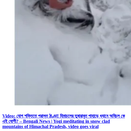
Video: যোগ শক্তিতে পরাস্ত ঠাণ্ডা! হিমাচলের তুষারাবৃত পাহাড়ে ধ্যানে অবিচল কে
এই যোগী? – Bengali News | Yogi meditating in snow clad
mountains of Himachal Pradesh, video goes viral