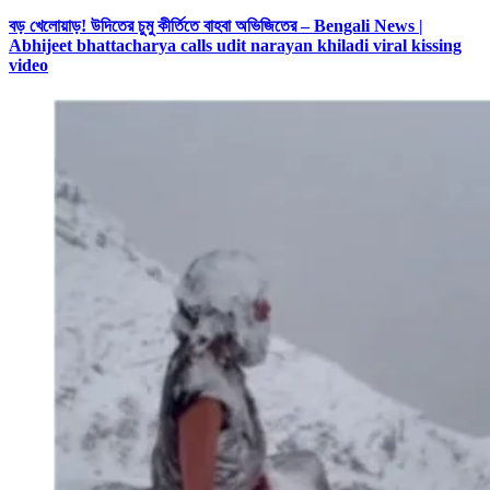
বড় খেলোয়াড়! উদিতের চুমু কীর্তিতে বাহবা অভিজিতের – Bengali News |
Abhijeet bhattacharya calls udit narayan khiladi viral kissing
video