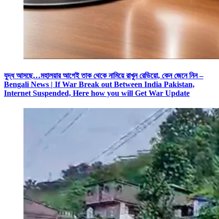
যুদ্ধ আসছে…মহালয়ার আগেই তাক থেকে নামিয়ে রাখুন রেডিয়ো, কেন জেনে নিন –
Bengali News | If War Break out Between India Pakistan,
Internet Suspended, Here how you will Get War Update