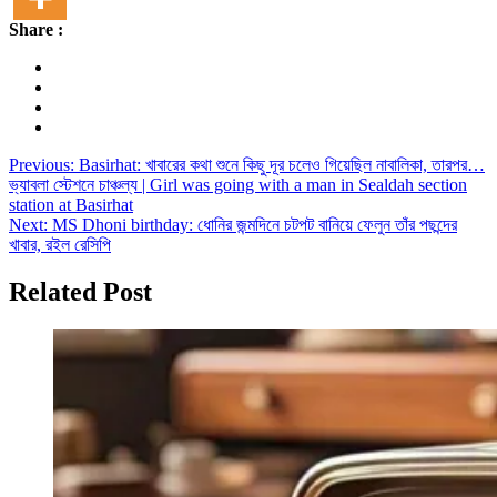
Share :
Post
Previous:
Basirhat: খাবারের কথা শুনে কিছু দূর চলেও গিয়েছিল নাবালিকা, তারপর…
ভ্যাবলা স্টেশনে চাঞ্চল্য | Girl was going with a man in Sealdah section
navigation
station at Basirhat
Next:
MS Dhoni birthday: ধোনির জন্মদিনে চটপট বানিয়ে ফেলুন তাঁর পছন্দের
খাবার, রইল রেসিপি
Related Post