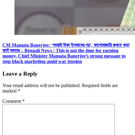
CM Mamata Banerjee: ‘সময়টা টাকা ইনকামের নয়’, কালোবাজারি রুখতে কড়া
বার্তা মমতার – Bengali News | This is not the time for earning
money, Chief Minister Mamata Banerjee’s strong message to
stop black marketing amid war tension
Leave a Reply
Your email address will not be published.
Required fields are
marked
*
Comment
*