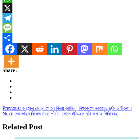
WhatsApp
X
Telegram
Message
Share
Share :
Post
Previous:
হলান্ডের জোড়া গোলে বিদায় ব্রাজিল, বিশ্বকাপে নরওয়ের দুর্দান্ত উত্থান
Next:
ডেডলাইন বিকেল সাড়ে পাঁচটা, সোমে ইসি–তে নথি জমা ২ শিবিরেরই
navigation
Related Post