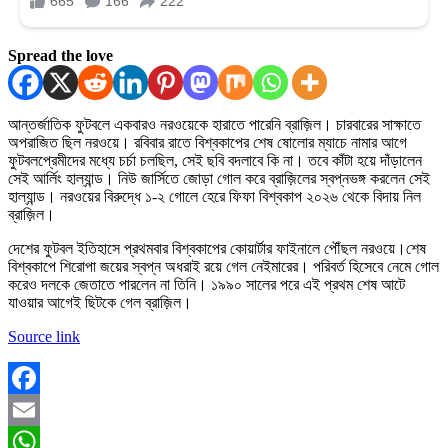
Spread the love
আন্তর্জাতিক ফুটবলে একবারও নরওয়েকে হারাতে পারেনি ব্রাজ়িল। চারবারের সাক্ষাতে
অপরাজিত ছিল নরওয়ে। রবিবার রাতে বিশ্বকাপের শেষ ষোলোর ম্যাচে নামার আগে
ফুটবলপ্রেমীদের মধ্যে চর্চা চলছিল, সেই ছবি বদলাবে কি না। তবে কাঁটা হয়ে দাঁড়ালেন
সেই আর্লিং হাল্যান্ড। নিউ জার্সিতে জোড়া গোল করে ব্রাজ়িলের স্বপ্নভঙ্গ করলেন সেই
হাল্যান্ড। নরওয়ের বিরুদ্ধে ১-২ গোলে হেরে ফিফা বিশ্বকাপ ২০২৬ থেকে বিদায় নিল
ব্রাজ়িল।
দেশের ফুটবল ইতিহাসে প্রথমবার বিশ্বকাপের কোয়ার্টার ফাইনালে পৌঁছল নরওয়ে।শেষ
বিশ্বকাপে শিরোপা জয়ের স্বপ্ন অধরাই রয়ে গেল নেইমারের। পরিবর্ত হিসেবে নেমে গোল
করেও দলকে জেতাতে পারলেন না তিনি। ১৯৯০ সালের পরে এই প্রথম শেষ আটে
যাওয়ার আগেই ছিটকে গেল ব্রাজ়িল।
Source link
Facebook
Email