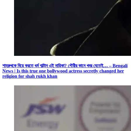
শাহরুখকে বিয়ে করতে ধর্ম পাল্টান এই নায়িকা? গৌরীর কানে খবর যেতেই… – Bengali
News | Is this true one bollywood actress secretly changed her
religion for shah rukh khan