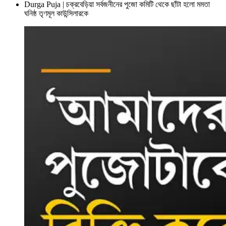
Durga Puja | চক্রবেড়িয়া সর্বজনীনের পুজো কমিটি থেকে ছাঁটা হলো মমতা
ঘনিষ্ঠ তৃণমূল কাউন্সিলারকে