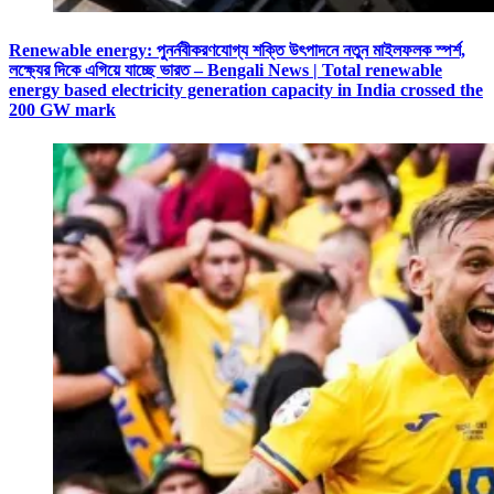
Renewable energy: পুনর্নবীকরণযোগ্য শক্তি উৎপাদনে নতুন মাইলফলক স্পর্শ,
লক্ষ্যের দিকে এগিয়ে যাচ্ছে ভারত – Bengali News | Total renewable
energy based electricity generation capacity in India crossed the
200 GW mark