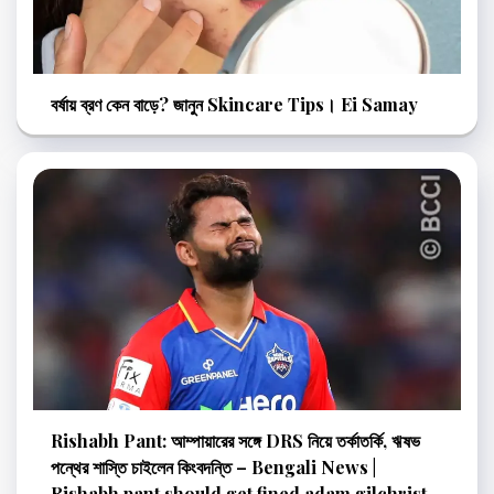
বর্ষায় ব্রণ কেন বাড়ে? জানুন Skincare Tips। Ei Samay
Rishabh Pant: আম্পায়ারের সঙ্গে DRS নিয়ে তর্কাতর্কি, ঋষভ
পন্থের শাস্তি চাইলেন কিংবদন্তি – Bengali News |
Rishabh pant should get fined adam gilchrist