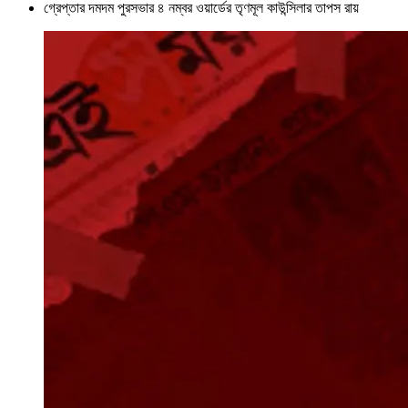
গ্রেপ্তার দমদম পুরসভার ৪ নম্বর ওয়ার্ডের তৃণমূল কাউন্সিলার তাপস রায়