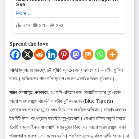
Spread the love
তাজিকিস্তানের বিরুদ্ধে দুই প্রীতি ম্যাচের জন্য দল ঘোষণা ভারতীয় ফুটবল
দলের। অভিজ্ঞদের পাশাপাশি সুযোগ পেলেন একাধিক তরুণ ফুটবলার।
সায়ন সেনগুপ্ত, কলকাতা:
এএফসি এশিয়ান কাপ কোয়ালিফায়ারে খুব একটা
ভালো পারফরম্যান্স থাকেনি ভারতীয় ফুটবল দলের (Blue Tigers)।
হতাশাজনক পারফরম্যান্সের মধ্য দিয়ে শেষ হয়েছিল অভিযান। তারপর এবারের
ইউনিটি কাপে অংশগ্রহণ করেছিল ব্লু-টাইগার্স‌। যেখানে তাঁদের লড়াই করতে
হয়েছিল জ্যামাইকার পাশাপাশি জিম্বাবুয়ের বিরুদ্ধে। ভালো পারফরম্যান্স করার
পরিকল্পনা থাকলেও সেটা সম্ভব হয়নি। পরাজিত হতে হয়েছিল দুইটি ম্যাচে। যা