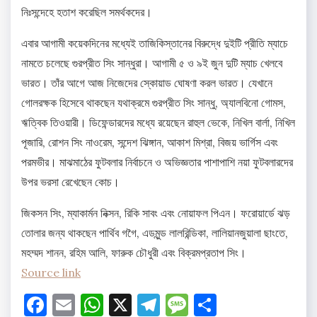
নিঃসন্দেহে হতাশ করেছিল সমর্থকদের।
এবার আগামী কয়েকদিনের মধ্যেই তাজিকিস্তানের বিরুদ্ধে দুইটি প্রীতি ম্যাচে
নামতে চলেছে গুরপ্রীত সিং সান্ধুরা। আগামী ৫ ও ৯ই জুন দুটি ম্যাচ খেলবে
ভারত। তাঁর আগে আজ নিজেদের স্কোয়াড ঘোষণা করল ভারত। যেখানে
গোলরক্ষক হিসেবে থাকছেন যথাক্রমে গুরপ্রীত সিং সান্ধু, অ্যালবিনো গোমস,
ঋত্বিক তিওয়ারী। ডিফেন্ডারদের মধ্যে রয়েছেন রাহুল ভেকে, নিখিল বার্লা, নিখিল
পূজারি, রোশন সিং নাওরেম, সন্দেশ ঝিঙ্গান, আকাশ মিশ্রা, বিজয় ভার্গিস এবং
পরমভীর। মাঝমাঠের ফুটবলার নির্বাচনে ও অভিজ্ঞতার পাশাপাশি নয়া ফুটবলারদের
উপর ভরসা রেখেছেন কোচ।
জিকসন সিং, ম্যাকার্মন নিক্সন, রিকি সাবং এবং নোয়াফল পিএন। ফরোয়ার্ডে ঝড়
তোলার জন্য থাকছেন পার্থিব গগৈ, এডমুন্ড লালরিন্ডিকা, লালিয়ানজুয়ালা ছাংতে,
মহম্মদ শানন, রহিম আলি, ফারুক চৌধুরী এবং বিক্রমপ্রতাপ সিং।
Source link
Facebook
Email
WhatsApp
X
Telegram
Message
Share