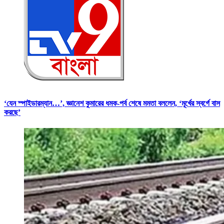
‘যেন স্পাইডারম্যান…’, জ্ঞানেশ কুমারের ধমক-পর্ব শেষে মমতা বললেন, ‘মূর্খের স্বর্গে বাস
করছে’