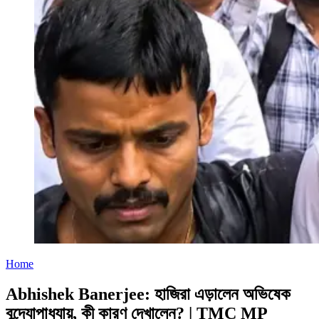
Home
Abhishek Banerjee: হাজিরা এড়ালেন অভিষেক
বন্দ্যোপাধ্যায়, কী কারণ দেখালেন? | TMC MP