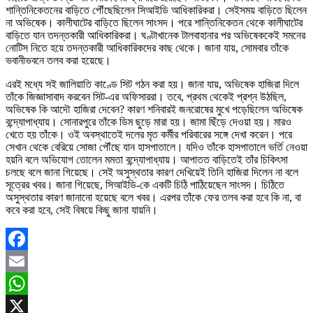
শান্তিনিকেতনের বাড়িতে পৌঁছেছিলেন সিআইডি আধিকারিকরা। সেইসময় বাড়িতে ছিলেন
না অভিষেক। কালীঘাটের বাড়িতে ছিলেন সাংসদ। পরে শান্তিনিকেতন থেকে কালীঘাটের
বাড়িতে যান তদন্তকারী আধিকারিকরা। ঘণ্টাখানেক টালবাহানার পর অভিষেককেই সমনের
নোটিস নিতে হয়ে তদন্তকারী আধিকারিকদের কাছ থেকে। জানা যায়, সোমবার তাঁকে
ভবানীভবনে তলব করা হয়েছে।
এরই মধ্যে সই জালিয়াতি কাণ্ডে সিট গঠন করা হয়। জানা যায়, অভিষেক হাজিরা দিলে
তাঁকে জিজ্ঞাসাবাদ করবেন সিট-এর অফিসাররা। তবে, প্রথম থেকেই প্রশ্ন উঠছিল,
অভিষেক কি আদৌ হাজিরা দেবেন? কারণ শনিবারই জনরোষের মুখে পড়েছিলেন অভিষেক
বন্দ্যোপাধ্যায়। সোনারপুরে তাঁকে ডিম ছুড়ে মারা হয়। জামা ছিঁড়ে দেওয়া হয়। মারও
খেতে হয় তাঁকে। ওই অবস্থাতেই দলের মৃত কর্মীর পরিবারের সঙ্গে দেখা করেন। পরে
সেখান থেকে বেরিয়ে সোজা পৌঁছে যান হাসপাতালে। যদিও তাঁকে হাসপাতালে ভর্তি নেওয়া
হয়নি বলে অভিযোগ তোলেন মমতা বন্দ্যোপাধ্যায়। আপাতত বাড়িতেই তাঁর চিকিৎসা
চলছে বলে জানা গিয়েছে। সেই অসুস্থতার কারণ দেখিয়েই তিনি হাজিরা দিলেন না বলে
সূত্রের খবর। জানা গিয়েছে, সিআইডি-কে একটি চিঠি পাঠিয়েছেন সাংসদ। চিঠিতে
অসুস্থতার কারণ জানানো হয়েছে বলে খবর। এরপর তাঁকে ফের তলব করা হবে কি না, বা
কবে করা হবে, সেই বিষয়ে কিছু জানা যায়নি।
Facebook
Email
WhatsApp