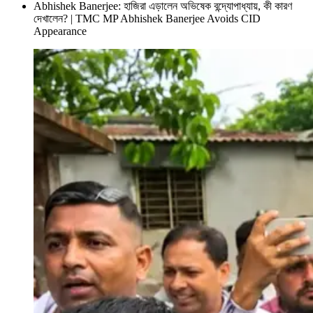
Abhishek Banerjee: হাজিরা এড়ালেন অভিষেক বন্দ্যোপাধ্যায়, কী কারণ
দেখালেন? | TMC MP Abhishek Banerjee Avoids CID
Appearance