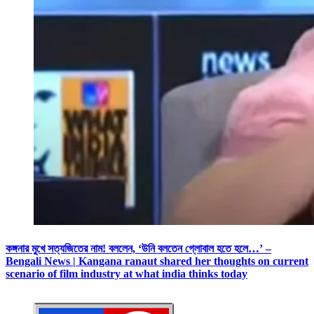
কঙ্গনার মুখে সত্যজিতের নাম! বললেন, ‘উনি বলতেন গ্লোবাল হতে হলে…’ –
Bengali News | Kangana ranaut shared her thoughts on current
scenario of film industry at what india thinks today