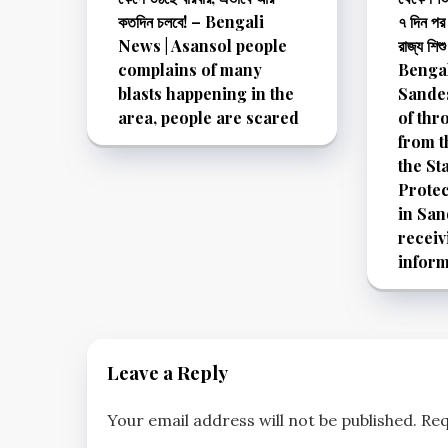
কতদিন চলবে! – Bengali
৭ দিন পর 
News | Asansol people
রাজ্য শিশ
complains of many
Bengal
blasts happening in the
Sandes
area, people are scared
of thr
from t
the St
Prote
in San
receiv
inform
Leave a Reply
Your email address will not be published.
Req