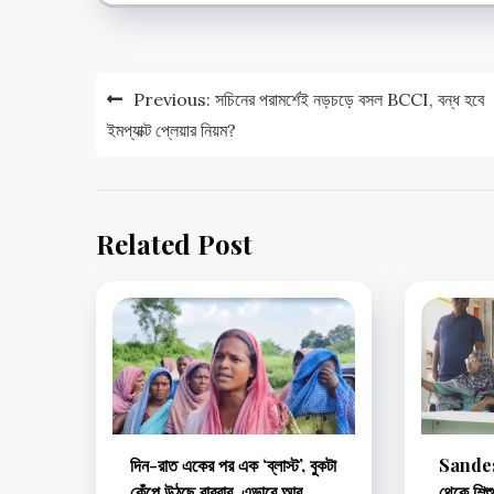
Post
Previous:
সচিনের পরামর্শেই নড়চড়ে বসল BCCI, বন্ধ হবে
navigation
ইমপ্যাক্ট প্লেয়ার নিয়ম?
Related Post
দিন-রাত একের পর এক ‘ব্লাস্ট’, বুকটা
Sandes
কেঁপে উঠছে বারবার, এভাবে আর
থেকে শিশ