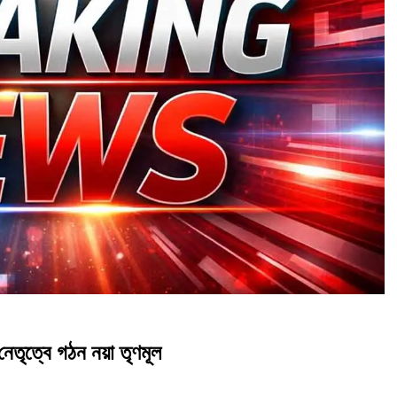
নেতৃত্বে গঠন নয়া তৃণমূল