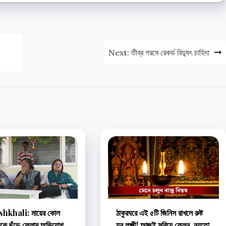
Next:
তীব্র গরমে রেকর্ড বিদ্যুৎ চাহিদা
hkhali: মায়ের কোল
ঠাকুরঘরে এই ৫টি জিনিস রাখলে রুষ্ট
ুকে ছুঁড়ে ফেলার অভিযোগ,
হন লক্ষ্মী! আজই সরিয়ে ফেলুন, নয়তো