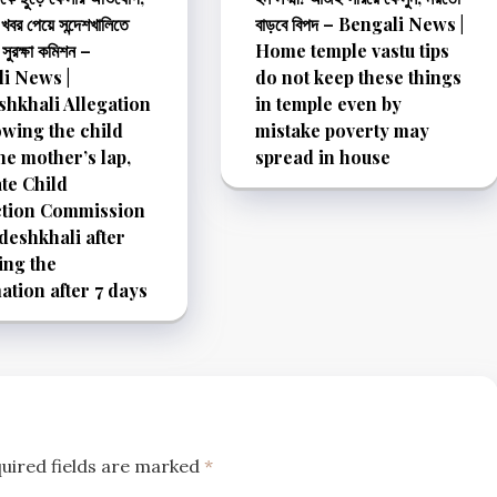
খবর পেয়ে সন্দেশখালিতে
বাড়বে বিপদ – Bengali News |
ু সুরক্ষা কমিশন –
Home temple vastu tips
i News |
do not keep these things
hkhali Allegation
in temple even by
owing the child
mistake poverty may
he mother’s lap,
spread in house
ate Child
ction Commission
deshkhali after
ing the
ation after 7 days
uired fields are marked
*