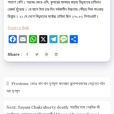
শতাংশ বেশি। গরমের জেরে এসি, কুলারের ব্যবহার বাড়ায় বিদ্যুতের চাহিদাও
রেকর্ড ছুঁয়েছে। মে মাসে টানা চার দিন সর্বকালীন উচ্চতায় পৌঁছয় পিক পাওয়ার
ডিমান্ড। ২১ মে দেশে বিদ্যুতের সর্বোচ্চ চাহিদা ছিল ২৭০.৮২ গিগাওয়াট।
Source link
Facebook
Email
WhatsApp
X
Telegram
Message
Share
Share :
Post
Previous:
ভেঙে খান খান তৃণমূল! ঋতব্রত বন্দোপাধ্যায়ের নেতৃত্বে গঠন
navigation
নয়া তৃণমূল
Next:
Sayani Chakraborty death: সায়নীর সঙ্গে প্রেমিক কী