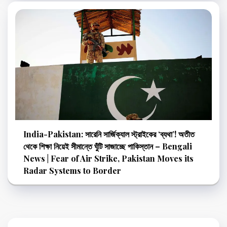
India-Pakistan: সারেনি সার্জিক্যাল স্ট্রাইকের ‘ব্যথা’! অতীত
থেকে শিক্ষা নিয়েই সীমান্তে ঘুঁটি সাজাচ্ছে পাকিস্তান – Bengali
News | Fear of Air Strike, Pakistan Moves its
Radar Systems to Border