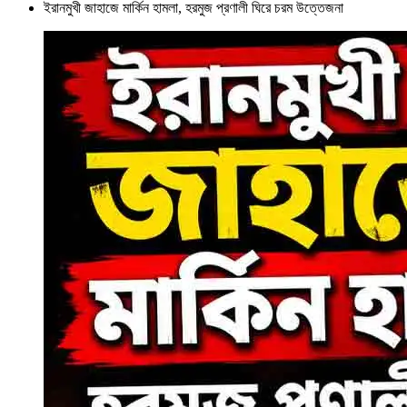
ইরানমুখী জাহাজে মার্কিন হামলা, হরমুজ প্রণালী ঘিরে চরম উত্তেজনা