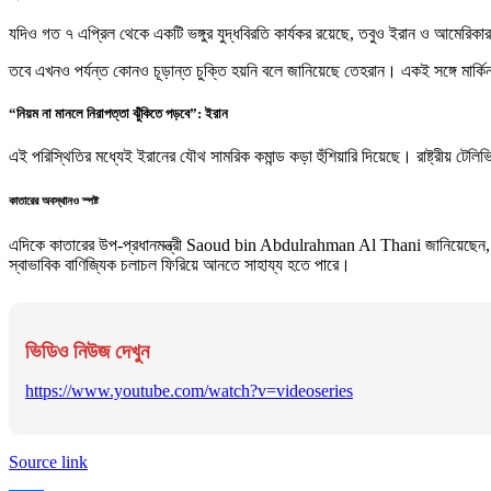
যদিও গত ৭ এপ্রিল থেকে একটি ভঙ্গুর যুদ্ধবিরতি কার্যকর রয়েছে, তবুও ইরান ও আমেরিকার
তবে এখনও পর্যন্ত কোনও চূড়ান্ত চুক্তি হয়নি বলে জানিয়েছে তেহরান। একই সঙ্গে মার্কিন
“নিয়ম না মানলে নিরাপত্তা ঝুঁকিতে পড়বে”: ইরান
এই পরিস্থিতির মধ্যেই ইরানের যৌথ সামরিক কমান্ড কড়া হুঁশিয়ারি দিয়েছে। রাষ্ট্রীয় টেল
কাতারের অবস্থানও স্পষ্ট
এদিকে কাতারের উপ-প্রধানমন্ত্রী Saoud bin Abdulrahman Al Thani জানিয়েছেন, দোহ
স্বাভাবিক বাণিজ্যিক চলাচল ফিরিয়ে আনতে সাহায্য হতে পারে।
ভিডিও নিউজ দেখুন
https://www.youtube.com/watch?v=videoseries
Source link