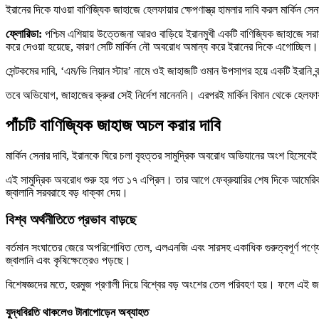
ইরানের দিকে যাওয়া বাণিজ্যিক জাহাজে হেলফায়ার ক্ষেপণাস্ত্র হামলার দাবি করল মার্কি
ফ্লোরিডা:
পশ্চিম এশিয়ায় উত্তেজনা আরও বাড়িয়ে ইরানমুখী একটি বাণিজ্যিক জাহাজে সর
করে দেওয়া হয়েছে, কারণ সেটি মার্কিন নৌ অবরোধ অমান্য করে ইরানের দিকে এগোচ্ছিল।
সেন্টকমের দাবি, ‘এম/ভি লিয়ান স্টার’ নামে ওই জাহাজটি ওমান উপসাগর হয়ে একটি ইরানি বন
তবে অভিযোগ, জাহাজের ক্রুরা সেই নির্দেশ মানেননি। এরপরই মার্কিন বিমান থেকে হেলফায়া
পাঁচটি বাণিজ্যিক জাহাজ অচল করার দাবি
মার্কিন সেনার দাবি, ইরানকে ঘিরে চলা বৃহত্তর সামুদ্রিক অবরোধ অভিযানের অংশ হিসেবেই
এই সামুদ্রিক অবরোধ শুরু হয় গত ১৭ এপ্রিল। তার আগে ফেব্রুয়ারির শেষ দিকে আমেরিকা
জ্বালানি সরবরাহে বড় ধাক্কা দেয়।
বিশ্ব অর্থনীতিতে প্রভাব বাড়ছে
বর্তমান সংঘাতের জেরে অপরিশোধিত তেল, এলএনজি এবং সারসহ একাধিক গুরুত্বপূর্ণ পণ্যের আন
জ্বালানি এবং কৃষিক্ষেত্রেও পড়ছে।
বিশেষজ্ঞদের মতে, হরমুজ প্রণালী দিয়ে বিশ্বের বড় অংশের তেল পরিবহণ হয়। ফলে এই 
যুদ্ধবিরতি থাকলেও টানাপোড়েন অব্যাহত