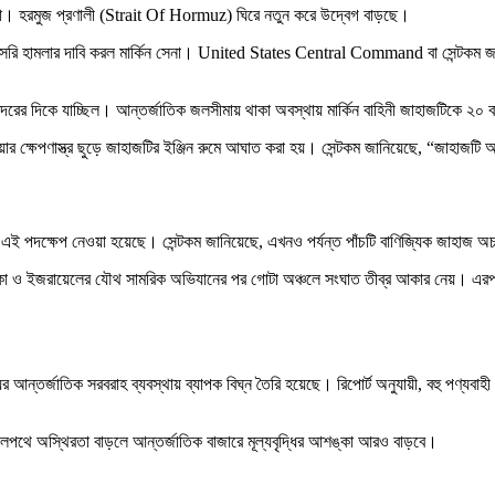
ন সেনা। হরমুজ প্রণালী (Strait Of Hormuz) ঘিরে নতুন করে উদ্বেগ বাড়ছে।
াসরি হামলার দাবি করল মার্কিন সেনা। United States Central Command বা সেন্টকম জানিয
্দরের দিকে যাচ্ছিল। আন্তর্জাতিক জলসীমায় থাকা অবস্থায় মার্কিন বাহিনী জাহাজটিকে ২০ ব
র ক্ষেপণাস্ত্র ছুড়ে জাহাজটির ইঞ্জিন রুমে আঘাত করা হয়। সেন্টকম জানিয়েছে, “জাহাজট
 এই পদক্ষেপ নেওয়া হয়েছে। সেন্টকম জানিয়েছে, এখনও পর্যন্ত পাঁচটি বাণিজ্যিক জাহাজ 
 ও ইজরায়েলের যৌথ সামরিক অভিযানের পর গোটা অঞ্চলে সংঘাত তীব্র আকার নেয়। এরপর ইরা
্তর্জাতিক সরবরাহ ব্যবস্থায় ব্যাপক বিঘ্ন তৈরি হয়েছে। রিপোর্ট অনুযায়ী, বহু পণ্যবাহ
জলপথে অস্থিরতা বাড়লে আন্তর্জাতিক বাজারে মূল্যবৃদ্ধির আশঙ্কা আরও বাড়বে।