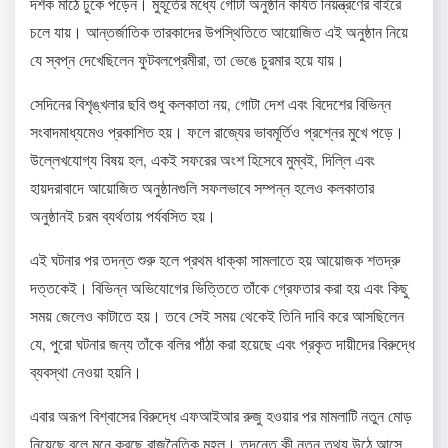
দর্শক মাঠে ঢুকে পড়েন। মুহূর্তের মধ্যে গোটা অনুষ্ঠান কার্যত নিয়ন্ত্রণের বাইরে
চলে যায়। আন্তর্জাতিক তারকাদের উপস্থিতিতে আয়োজিত এই অনুষ্ঠান নিয়ে
যে স্বপ্ন দেখেছিলেন ফুটবলপ্রেমীরা, তা ভেঙে চুরমার হয়ে যায়।
সেদিনের বিশৃঙ্খলার ছবি শুধু কলকাতা নয়, গোটা দেশ এবং বিদেশের বিভিন্ন
সংবাদমাধ্যমেও প্রকাশিত হয়। ফলে রাজ্যের ভাবমূর্তিও প্রশ্নের মুখে পড়ে।
উল্লেখযোগ্য বিষয় হল, একই সফরের অংশ হিসেবে মুম্বই, দিল্লি এবং
হায়দরাবাদে আয়োজিত অনুষ্ঠানগুলি সফলভাবে সম্পন্ন হলেও কলকাতার
অনুষ্ঠানই চরম ব্যর্থতায় পর্যবসিত হয়।
এই ঘটনার পর তদন্ত শুরু হলে প্রথম ধাক্কা সামলাতে হয় আয়োজক শতদ্রু
দত্তকেই। বিভিন্ন অভিযোগের ভিত্তিতে তাঁকে গ্রেফতার করা হয় এবং কিছু
সময় জেলেও কাটাতে হয়। তবে সেই সময় থেকেই তিনি দাবি করে আসছিলেন
যে, পুরো ঘটনার জন্য তাঁকে বলির পাঁঠা করা হয়েছে এবং প্রকৃত দায়ীদের বিরুদ্ধে
ব্যবস্থা নেওয়া হয়নি।
এবার অরূপ বিশ্বাসের বিরুদ্ধে এফআইআর রুজু হওয়ার পর মামলাটি নতুন মোড়
নিয়েছে বলে মনে করছে রাজনৈতিক মহল। তদন্তে কী নতুন তথ্য উঠে আসে