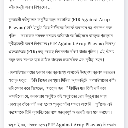
ক্রীড়ামন্ত্রী অরূপ বিশ্বাসের …
যুবভারতী ক্রীড়াঙ্গনে অনুষ্ঠিত বহুল আলোচিত (FIR Against Arup
Biswas)‘মেসি ইভেন্ট’ ঘিরে দীর্ঘদিনের বিতর্কে অবশেষে বড় পদক্ষেপ করল
পুলিশ। আয়োজক শতদ্রু দত্তের অভিযোগের ভিত্তিতে রাজ্যের প্রাক্তন
ক্রীড়ামন্ত্রী অরূপ বিশ্বাসের (FIR Against Arup Biswas) বিরুদ্ধে
এফআইআর (FIR) রুজু করেছে বিধাননগর দক্ষিণ থানার পুলিশ। এই ঘটনায়
নতুন করে সরগরম হয়ে উঠেছে রাজ্যের রাজনৈতিক এবং ক্রীড়া মহল।
এফআইআর দায়ের হওয়ার খবর প্রকাশ্যে আসতেই উচ্ছ্বাস প্রকাশ করেছেন
শতদ্রু দত্ত। তিনি নিজের সোশ্যাল মিডিয়া অ্যাকাউন্টে এফআইআরের কপির
ছবি শেয়ার করে লিখেছেন, “সত্যের জয়।” দীর্ঘদিন ধরে তিনি দাবি করে
আসছিলেন যে, কলকাতায় অনুষ্ঠিত ওই অনুষ্ঠানের চরম বিশৃঙ্খলার জন্য
একমাত্র তাঁকে দায়ী করা হলেও প্রকৃত ঘটনা সামনে আসেনি। পুলিশের এই
পদক্ষেপকে তিনি ন্যায়বিচারের পথে গুরুত্বপূর্ণ অগ্রগতি বলে মনে করছেন।
শুধু তাই নয়, শতদ্রু দত্ত (FIR Against Arup Biswas) বি বর্তমান