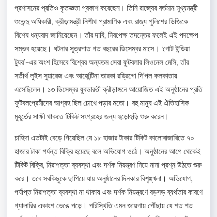
প্রশাসনের প্রতিও কৃতজ্ঞতা প্রকাশ করেছেন। তিনি রাজ্যের বর্তমান মুখ্যমন্ত্রী
শুভেন্দু অধিকারী, ক্রীড়ামন্ত্রী নিশীথ প্রামাণিক এবং রাজ্য পুলিশের ডিজিকে
বিশেষ ধন্যবাদ জানিয়েছেন। তাঁর দাবি, নিরপেক্ষ তদন্তের ফলেই এই পদক্ষেপ
সম্ভব হয়েছে। ঘটনার সূত্রপাত গত বছরের ডিসেম্বর মাসে। ‘গোট ইন্ডিয়া
ট্যুর’-এর অংশ হিসেবে বিশ্বের অন্যতম সেরা ফুটবলার লিওনেল মেসি, তাঁর
সতীর্থ লুইস সুয়ারেজ এবং আর্জেন্টিনা তারকা রড্রিগো দি’পল কলকাতায়
এসেছিলেন। ১৩ ডিসেম্বর যুবভারতী ক্রীড়াঙ্গনে আয়োজিত এই অনুষ্ঠানের প্রতি
ফুটবলপ্রেমীদের আগ্রহ ছিল চোখে পড়ার মতো। বহু মানুষ এই ঐতিহাসিক
মুহূর্তের সাক্ষী থাকতে টিকিট সংগ্রহের জন্য হুড়োহুড়ি শুরু করেন।
চাহিদা এতটাই বেড়ে গিয়েছিল যে ১৮ হাজার টাকার টিকিট কালোবাজারিতে ৭০
হাজার টাকা পর্যন্ত বিক্রি হয়েছে বলে অভিযোগ ওঠে। অনুষ্ঠানের আগে থেকেই
টিকিট বিক্রি, নিরাপত্তা ব্যবস্থা এবং দর্শক নিয়ন্ত্রণ নিয়ে নানা প্রশ্ন উঠতে শুরু
করে। তবে সবকিছুকে ছাপিয়ে যায় অনুষ্ঠানের দিনকার বিশৃঙ্খলা। অভিযোগ,
পর্যাপ্ত নিরাপত্তা ব্যবস্থা না থাকায় এবং দর্শক নিয়ন্ত্রণে বড়সড় ব্যর্থতার কারণে
গ্যালারির একাংশ ভেঙে পড়ে। পরিস্থিতি এমন জায়গায় পৌঁছায় যে শত শত