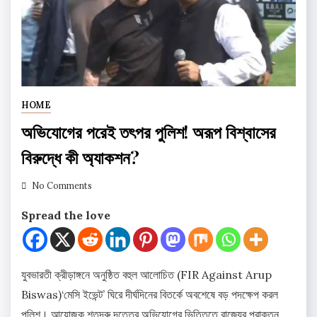
HOME
অভিযোগের পরেই তৎপর পুলিশ! অরূপ বিশ্বাসের
বিরুদ্ধে কী অ্যাকশন?
No Comments
Spread the love
যুবভারতী ক্রীড়াঙ্গনে অনুষ্ঠিত বহুল আলোচিত (FIR Against Arup
Biswas)‘মেসি ইভেন্ট’ ঘিরে দীর্ঘদিনের বিতর্কে অবশেষে বড় পদক্ষেপ করল
পুলিশ। আয়োজক শতদ্রু দত্তের অভিযোগের ভিত্তিতে রাজ্যের প্রাক্তন