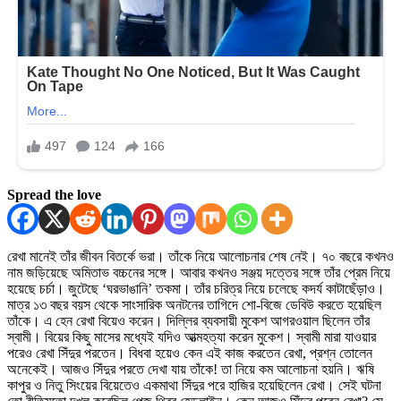
Spread the love
রেখা মানেই তাঁর জীবন বিতর্কে ভরা। তাঁকে নিয়ে আলোচনার শেষ নেই। ৭০ বছরে কখনও
নাম জড়িয়েছে অমিতাভ বচ্চনের সঙ্গে। আবার কখনও সঞ্জয় দত্তের সঙ্গে তাঁর প্রেম নিয়ে
হয়েছে চর্চা। জুটেছে ‘ঘরভাঙানি’ তকমা। তাঁর চরিত্র নিয়ে চলেছে কদর্য কাটাছেঁড়াও।
মাত্র ১৩ বছর বয়স থেকে সাংসারিক অনটনের তাগিদে শো-বিজে ডেবিউ করতে হয়েছিল
তাঁকে। এ হেন রেখা বিয়েও করেন। দিল্লির ব্যবসায়ী মুকেশ আগরওয়াল ছিলেন তাঁর
স্বামী। বিয়ের কিছু মাসের মধ্যেই যদিও আত্মহত্যা করেন মুকেশ। স্বামী মারা যাওয়ার
পরেও রেখা সিঁদুর পরতেন। বিধবা হয়েও কেন এই কাজ করতেন রেখা, প্রশ্ন তোলেন
অনেকেই। আজও সিঁদুর পরতে দেখা যায় তাঁকে! তা নিয়ে কম আলোচনা হয়নি। ঋষি
কাপুর ও নিতু সিংয়ের বিয়েতেও একমাথা সিঁদুর পরে হাজির হয়েছিলেন রেখা। সেই ঘটনা