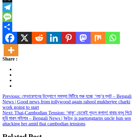
X
Telegram
Message
Share
Share :
Post
Previous:
ফেডারেশনের উদ্যোগে সমস্যা মিটিয়ে শুরু হচ্ছে ‘লহু’র শ্যুট – Bengali
News | Good news from tollywood again rahool mukherjee charki
navigation
work going to start
Next:
Thai-Cambodian Tension: ‘কাকু’ ডেকেই পুড়ল কপাল! বাবার বন্ধু পিঠে
ছুরি মারল মহিলার – Bengali News | Why is paetongtarns uncle hun sen
attacking her amid thai cambodian tensions
Related Post