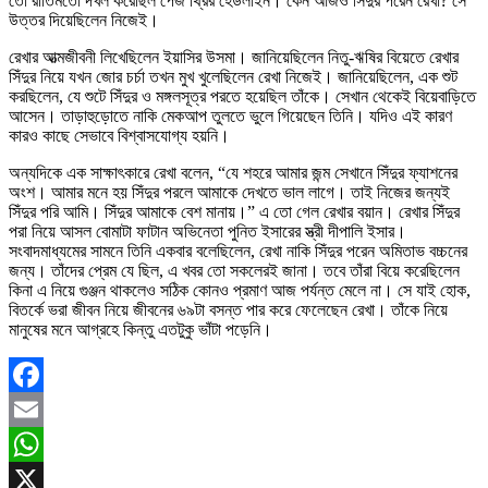
তো রীতিমতো দখল করেছিল পেজ থ্রির হেডলাইন। কেন আজও সিঁদুর পরেন রেখা? সে
উত্তর দিয়েছিলেন নিজেই।
রেখার আত্মজীবনী লিখেছিলেন ইয়াসির উসমা। জানিয়েছিলেন নিতু-ঋষির বিয়েতে রেখার
সিঁদুর নিয়ে যখন জোর চর্চা তখন মুখ খুলেছিলেন রেখা নিজেই। জানিয়েছিলেন, এক শুট
করছিলেন, যে শুটে সিঁদুর ও মঙ্গলসূত্র পরতে হয়েছিল তাঁকে। সেখান থেকেই বিয়েবাড়িতে
আসেন। তাড়াহুড়োতে নাকি মেকআপ তুলতে ভুলে গিয়েছেন তিনি। যদিও এই কারণ
কারও কাছে সেভাবে বিশ্বাসযোগ্য হয়নি।
অন্যদিকে এক সাক্ষাৎকারে রেখা বলেন, “যে শহরে আমার জন্ম সেখানে সিঁদুর ফ্যাশনের
অংশ। আমার মনে হয় সিঁদুর পরলে আমাকে দেখতে ভাল লাগে। তাই নিজের জন্যই
সিঁদুর পরি আমি। সিঁদুর আমাকে বেশ মানায়।” এ তো গেল রেখার বয়ান। রেখার সিঁদুর
পরা নিয়ে আসল বোমাটা ফাটান অভিনেতা পুনিত ইসারের স্ত্রী দীপালি ইসার।
সংবাদমাধ্যমের সামনে তিনি একবার বলেছিলেন, রেখা নাকি সিঁদুর পরেন অমিতাভ বচ্চনের
জন্য। তাঁদের প্রেম যে ছিল, এ খবর তো সকলেরই জানা। তবে তাঁরা বিয়ে করেছিলেন
কিনা এ নিয়ে গুঞ্জন থাকলেও সঠিক কোনও প্রমাণ আজ পর্যন্ত মেলে না। সে যাই হোক,
বিতর্কে ভরা জীবন নিয়ে জীবনের ৬৯টা বসন্ত পার করে ফেলেছেন রেখা। তাঁকে নিয়ে
মানুষের মনে আগ্রহে কিন্তু এতটুকু ভাঁটা পড়েনি।
Facebook
Email
WhatsApp