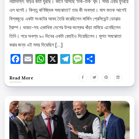
নয়াদিল্লি: ঘড়ির কাঁটা ঘুরছে। কানে আসছে ‘টিক-টিক’ শব্দ। সময় এবার ফুরিয়ে
এল বলেই। কিন্তু বাণিজ্যিক সমঝোতা? তার কী অবস্থা। মাস কতক আগেই
বিশ্বজুড়ে একটা সংকটের আবহ তৈরি করেছিলেন মার্কিন প্রেসিডেন্ট ডোনাল্ড
ট্রাম্প। ভারত-সহ একাধিক দেশের উপর শুল্কের খাঁড়া নামিয়ে এনেছিলেন
তিনি। পরে অবশ্য ৯০ দিনের একটা রেহাইও দিয়েছিলেন। মূলত সমঝোতা
করার জন্য এই সময় দিয়েছিল […]
Facebook
Email
WhatsApp
X
Telegram
Message
Share
Read More