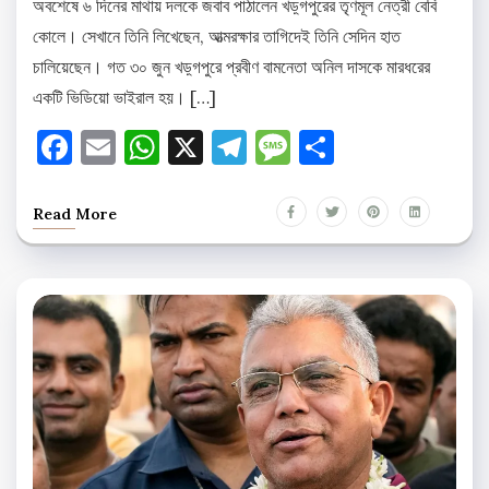
অবশেষে ৬ দিনের মাথায় দলকে জবাব পাঠালেন খড়্গপুরের তৃণমূল নেত্রী বেবি
কোলে। সেখানে তিনি লিখেছেন, আত্মরক্ষার তাগিদেই তিনি সেদিন হাত
চালিয়েছেন। গত ৩০ জুন খড়্গপুরে প্রবীণ বামনেতা অনিল দাসকে মারধরের
একটি ভিডিয়ো ভাইরাল হয়। […]
Facebook
Email
WhatsApp
X
Telegram
Message
Share
Read More