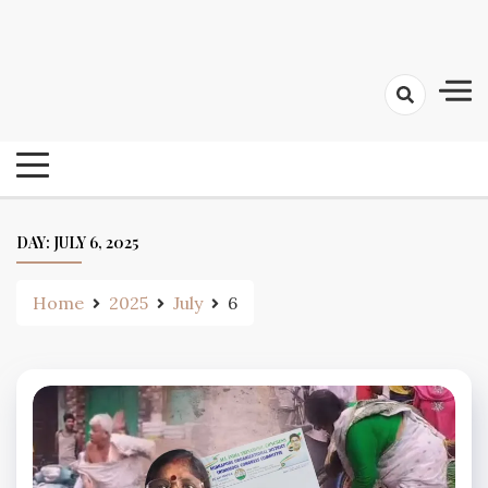
Skip
24 Ghanta Bengali News
to
24 Ghanta Bangla News
content
DAY:
JULY 6, 2025
Home
2025
July
6