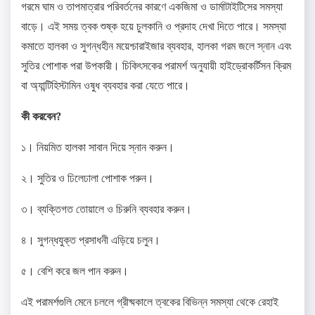
গরমে ঘাম ও তাপমাত্রার পরিবর্তনের কারণে একজিমা ও ডার্মাটাইটিসের সমস্যা
বাড়ে। এই সময় ত্বক শুষ্ক হয়ে চুলকানি ও প্রদাহ দেখা দিতে পারে। সমস্যা
কমাতে হালকা ও সুগন্ধহীন ময়েশ্চারাইজার ব্যবহার, হালকা গরম জলে স্নান এবং
সুতির পোশাক পরা উপকারী। চিকিৎসকের পরামর্শ অনুযায়ী হাইড্রোকর্টিসন ক্রিম
বা অ্যান্টিহিস্টামিন ওষুধ ব্যবহার করা যেতে পারে। ​
কী করবেন?
১। নিয়মিত হালকা সাবান দিয়ে স্নান করুন।
২। সুতির ও ঢিলেঢালা পোশাক পরুন।
৩। ব্যক্তিগত তোয়ালে ও চিরুনি ব্যবহার করুন।
৪। সুগন্ধযুক্ত প্রসাধনী এড়িয়ে চলুন।
৫। বেশি করে জল পান করুন।​
এই পরামর্শগুলি মেনে চললে গ্রীষ্মকালে ত্বকের বিভিন্ন সমস্যা থেকে রেহাই