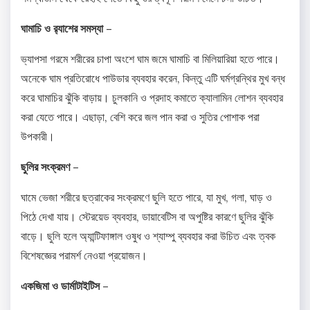
ঘামাচি ও র‌্যাশের সমস্যা –
ভ্যাপসা গরমে শরীরের চাপা অংশে ঘাম জমে ঘামাচি বা মিলিয়ারিয়া হতে পারে।
অনেকে ঘাম প্রতিরোধে পাউডার ব্যবহার করেন, কিন্তু এটি ঘর্মগ্রন্থির মুখ বন্ধ
করে ঘামাচির ঝুঁকি বাড়ায়। চুলকানি ও প্রদাহ কমাতে ক্যালামিন লোশন ব্যবহার
করা যেতে পারে। এছাড়া, বেশি করে জল পান করা ও সুতির পোশাক পরা
উপকারী। ​
ছুলির সংক্রমণ –
ঘামে ভেজা শরীরে ছত্রাকের সংক্রমণে ছুলি হতে পারে, যা মুখ, গলা, ঘাড় ও
পিঠে দেখা যায়। স্টেরয়েড ব্যবহার, ডায়াবেটিস বা অপুষ্টির কারণে ছুলির ঝুঁকি
বাড়ে। ছুলি হলে অ্যান্টিফাঙ্গাল ওষুধ ও শ্যাম্পু ব্যবহার করা উচিত এবং ত্বক
বিশেষজ্ঞের পরামর্শ নেওয়া প্রয়োজন। ​
একজিমা ও ডার্মাটাইটিস –