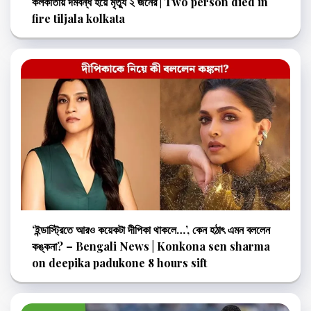
কলকাতায় দমবন্ধ হয়ে মৃত্যু ২ জনের | Two person died in
fire tiljala kolkata
‘ইন্ডাস্ট্রিতে আরও কয়েকটা দীপিকা থাকলে…’, কেন হঠাৎ এমন বললেন
কঙ্কনা? – Bengali News | Konkona sen sharma
on deepika padukone 8 hours sift