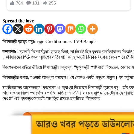
Spread the love
শিক্ষামন্ত্রী ব্রাত্য বসু
Image Credit source: TV9 Bangla
কলকাতা:
‘স্যালারি ডিসবার্সমেন্ট’ হয়েছে কিনা, তা নিয়েই ছিল বুধবার চাকরিহারাদের 
চাকরিহারাদের পিঠে পড়ল পুলিশের লাঠির ঘা! কিন্তু আদৌ কি চাকরিহারারা বেতন পাবেন? কী বলছ
বিকাশভবনের বাইরে দাঁড়িয়ে শিক্ষামন্ত্রীর বক্তব্য, “মুখ্যমন্ত্রী স্পষ্ট বার্তা দিয়
শিক্ষামন্ত্রীর কথায়, “ওনারা আশঙ্কা করছেন। যে কোনও একটা পন্থায় থাকুন। হয় আন্
চাকরিহারাদের আন্দোলনকে ‘ধ্বংসাত্মক’ও অ্যাখ্যা দিয়েছেন শিক্ষামন্ত্রী ব্রাত্য বসু। তাঁর
তাঁদের জন্য বিকল্প পথ খোঁজার প্রতিশ্রুতি দেন তিনি। সরকার সুপ্রিম কোর্টের কাছে পুনর্
দেওয়া’ এই শব্দবন্ধগুলোতেই আপত্তি রয়েছে চাকরিহারা শিক্ষকদের।