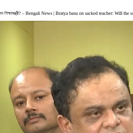
েন শিক্ষামন্ত্রী? – Bengali News | Bratya basu on sacked teacher: Will th