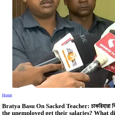
Home
Bratya Basu On Sacked Teacher: চাকরিহারা কি ব
the unemployed get their salaries? What d