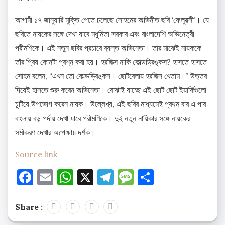
আগামী ১৭ জানুয়ারি মুক্তি পেতে চলেছে সোহমের অভিনীত ছবি ‘ফেলুবক্সী’। যে
ছবিতে নায়কের সঙ্গে দেখা যাবে মধুমিতা সরকার এবং বাংলাদেশি অভিনেত্রী
পরীমণিকে। এই নতুন ছবির প্রচারে ব্যস্ত অভিনেতা। তার মাঝেই নায়ককে
তাঁর প্রিয় কোনটা প্রশ্ন করা হয়। হরলিক্স নাকি কোল্ডড্রিঙ্কস? হাসতে হাসতে
সোহম বলেন, “এখন তো কোল্ডড্রিঙ্কস। ছোটবেলায় হরলিক্স খেতাম।” উত্তর
দিয়েই হাসতে শুরু করেন অভিনেতা। বোঝাই যাচ্ছে এই ছোট ছোট ইয়ার্কিগুলো
চুটিয়ে উপভোগ করেন নায়ক। উল্লেখ্য, এই ছবির মাধ্যমেই প্রথম বার এ পার
বাংলায় বড় পর্দায় দেখা যাবে পরীমণিকে। দুই নতুন নায়িকার সঙ্গে নায়কের
সমীকরণ দেখার অপেক্ষায় দর্শক।
Source link
Facebook
Email
WhatsApp
X
Telegram
Message
Share
Share :