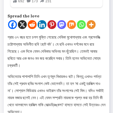
Spread the love
প্রায় ৩৭ বছর হতে চলল মুক্তি পেয়েছে দেবিকা মুখোপাধ্যায় এবং প্রসেনজিত্‍
চট্টোপাধ্যায় অভিনীত ছবি ‘ছোট বউ’। যে ছবি এখনও দর্শকের মনে রয়ে
গিয়েছে। এক দিকে যেমন দেবিকার অভিনয় মন ছুঁয়েছিল। তেমনই আবার
ছবিতে আর এক জনও মন জয় করেছিল সবার। তিনি হলেন অভিনেতা সোহম
চক্রবর্তী।
অভিনেতার পাশাপাশি তিনি এখন তৃণমূল বিধায়কও বটে। কিন্তু এখনও পর্যন্ত
তাঁর সেই প্রথম ছবির সংলাপ কেউ ভোলেননি। তা হল ‘মা একটু হরলিক্স দাও
না’। সোশ্যাল মিডিয়ায় এখনও ভাইরাল তাঁর সংলাপের সেই মিম। যদিও সবটাই
নায়ক মজার ছলেই নেন। এই যেমন সম্প্রতি নায়ককে প্রশ্ন করা হয় তিনি কী
খেতে ভালবাসেন হরলিক্স নাকি কোল্ডড্রিঙ্কস? হাসতে হাসতে সেই উত্তরও দেন
অভিনেতা।