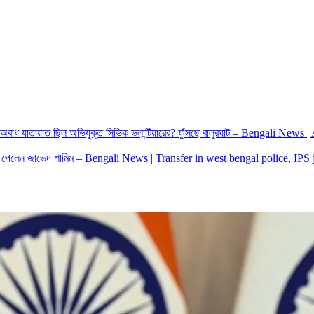
অবাধ যাতায়াত ছিল অভিযুক্ত সিভিক ভলান্টিয়ারের? ফুঁসছে বালুরঘাট – Bengali Ne
িত্ব পেলেন জাভেদ শামিম – Bengali News | Transfer in west bengal police, I