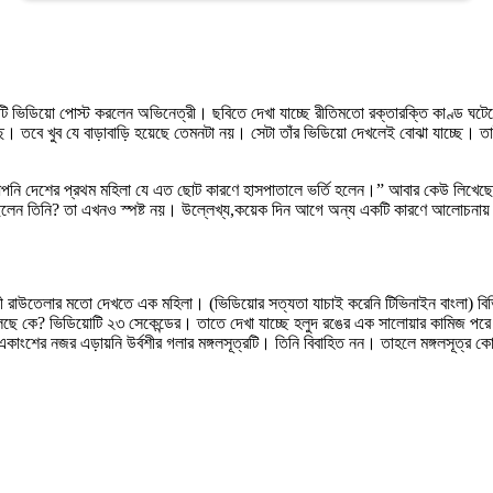
টি ভিডিয়ো পোস্ট করলেন অভিনেত্রী। ছবিতে দেখা যাচ্ছে রীতিমতো রক্তারক্তি কাণ্ড ঘটেছ
। তবে খুব যে বাড়াবাড়ি হয়েছে তেমনটা নয়। সেটা তাঁর ভিডিয়ো দেখলেই বোঝা যাচ্ছে। তাই 
নি দেশের প্রথম মহিলা যে এত ছোট কারণে হাসপাতালে ভর্তি হলেন।” আবার কেউ লিখেছে
য়েছিলেন তিনি? তা এখনও স্পষ্ট নয়। উল্লেখ্য,কয়েক দিন আগে অন্য একটি কারণে আলোচন
র্বশী রাউতেলার মতো দেখতে এক মহিলা। (ভিডিয়োর সত্যতা যাচাই করেনি টিভিনাইন বাংলা) 
লছে কে? ভিডিয়োটি ২৩ সেকেন্ডের। তাতে দেখা যাচ্ছে হলুদ রঙের এক সালোয়ার কামিজ প
াংশের নজর এড়ায়নি উর্বশীর গলার মঙ্গলসূত্রটি। তিনি বিবাহিত নন। তাহলে মঙ্গলসূত্র কো