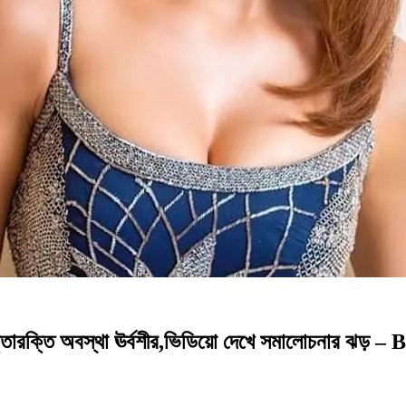
ারক্তি অবস্থা ঊর্বশীর,ভিডিয়ো দেখে সমালোচনার ঝড