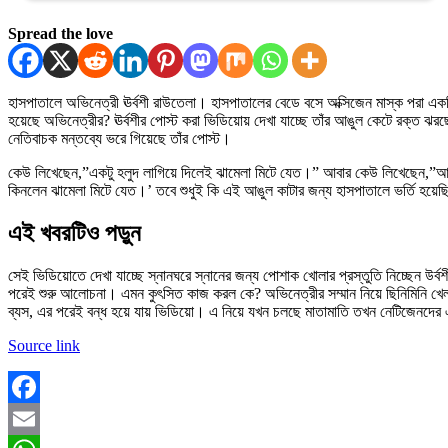
Spread the love
হাসপাতালে অভিনেত্রী ঊর্বশী রাউতেলা। হাসপাতালের বেডে বসে অক্সিজেন মাস্ক পরা এক
হয়েছে অভিনেত্রীর? ঊর্বশীর পোস্ট করা ভিডিয়োয় দেখা যাচ্ছে তাঁর আঙুল কেটে রক্ত ঝরছে
নেতিবাচক মন্তব্যে ভরে গিয়েছে তাঁর পোস্ট।
কেউ লিখেছেন,”একটু হলুদ লাগিয়ে দিলেই ঝামেলা মিটে যেত।” আবার কেউ লিখেছেন,”আপ
কিনলেন ঝামেলা মিটে যেত।’ তবে শুধুই কি এই আঙুল কাটার জন্য হাসপাতালে ভর্তি হ
এই খবরটিও পড়ুন
সেই ভিডিয়োতে দেখা যাচ্ছে স্নানঘরে স্নানের জন্য পোশাক খোলার প্রস্তুতি নিচ্ছেন উ
পরেই শুরু আলোচনা। এমন কুৎসিত কাজ করল কে? অভিনেত্রীর সম্মান নিয়ে ছিনিমিনি খে
ব্যস, এর পরেই বন্ধ হয়ে যায় ভিডিয়ো। এ নিয়ে যখন চলছে মাতামাতি তখন নেটিজেনদের এক
Source link
Facebook