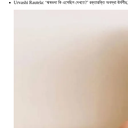
Urvashi Rautela: ‘ঋষভদা কি এসেছিল দেখতে?’ রক্তারক্তি অবস্থা ঊর্বশ