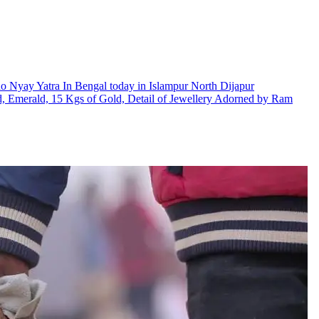
Jodo Nyay Yatra In Bengal today in Islampur North Dijapur
mond, Emerald, 15 Kgs of Gold, Detail of Jewellery Adorned by Ram