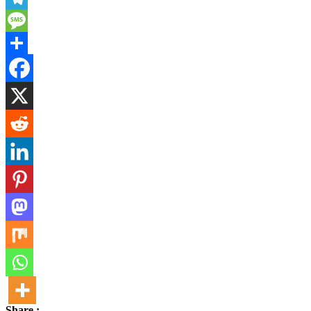
Telegram
Message
Share
Share :