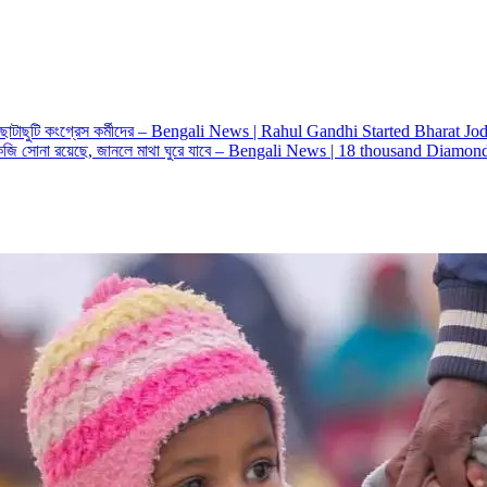
 ছোটাছুটি কংগ্রেস কর্মীদের – Bengali News | Rahul Gandhi Started Bharat 
কেজি সোনা রয়েছে, জানলে মাথা ঘুরে যাবে – Bengali News | 18 thousand Dia