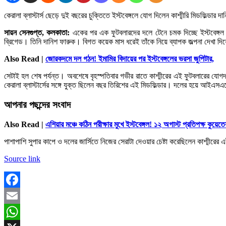
কেরালা ব্লাস্টার্স ছেড়ে দুই বছরের চুক্তিতে ইস্টবেঙ্গলে যোগ দিলেন কাশ্মীরি মিডফিল্ডার
সায়ন সেনগুপ্ত, কলকাতা:
একের পর এক ফুটবলারদের দলে টেনে চমক দিচ্ছে ইস্টবেঙ্গল 
ব্রিগেড। তিনি দানিশ ফারুক। বিগত কয়েক মাস ধরেই তাঁকে নিয়ে ব্যাপক জল্পনা দেখা দ
Also Read |
জোরকদমে দল গঠন! ইমামির বিদায়ের পর ইস্টবেঙ্গলের ভরসা জুপিটার,
সেটাই হল শেষ পর্যন্ত। অবশেষে বৃহস্পতিবার গভীর রাতে কাশ্মীরের এই ফুটবলারের যোগদ
কেরালা ব্লাস্টার্সের সঙ্গে যুক্ত ছিলেন বছর তিরিশের এই মিডফিল্ডার। দলের হয়ে আইএসএল
আপনার পছন্দের সংবাদ
Also Read |
এশিয়ার মঞ্চে কঠিন পরীক্ষার মুখে ইস্টবেঙ্গল! ১২ অগাস্ট প্রতিপক্ষ কুয়েতে
পাশাপাশি সুপার কাপে ও দলের জার্সিতে নিজের সেরাটা দেওয়ার চেষ্টা করেছিলেন কাশ্মীর
Source link
Facebook
Email