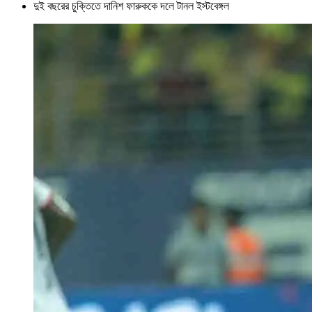
দুই বছরের চুক্তিতে দানিশ ফারুককে দলে টানল ইস্টবেঙ্গল