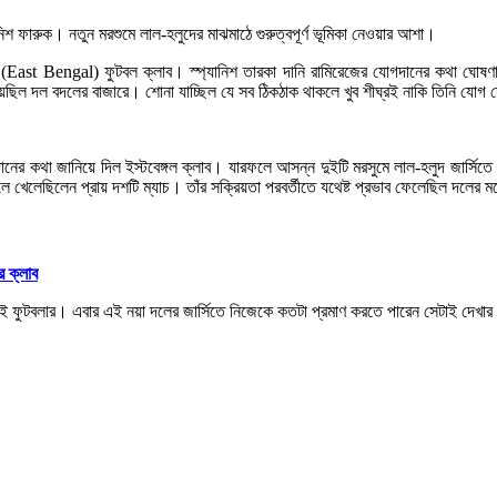
 দানিশ ফারুক। নতুন মরশুমে লাল-হলুদের মাঝমাঠে গুরুত্বপূর্ণ ভূমিকা নেওয়ার আশা।
(East Bengal) ফুটবল ক্লাব। স্প্যানিশ তারকা দানি রামিরেজের যোগদানের কথা ঘোষণা 
িয়েছিল দল বদলের বাজারে। শোনা যাচ্ছিল যে সব ঠিকঠাক থাকলে খুব শীঘ্রই নাকি তিনি যো
ানের কথা জানিয়ে দিল ইস্টবেঙ্গল ক্লাব। যারফলে আসন্ন দুইটি মরসুমে লাল-হলুদ জার্সি
ে খেলেছিলেন প্রায় দশটি ম্যাচ। তাঁর সক্রিয়তা পরবর্তীতে যথেষ্ট প্রভাব ফেলেছিল দলের ম
র ক্লাব
ের এই ফুটবলার। এবার এই নয়া দলের জার্সিতে নিজেকে কতটা প্রমাণ করতে পারেন সেটাই দেখা