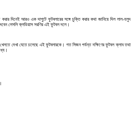
করার দিনেই আরও এক দাপুটে ফুটবলারের সঙ্গে চুক্তি করার কথা জানিয়ে দিল লাল-হলুদ
গ দেবেন লেসলি ক্লডিয়াস সরণির এই ফুটবল দলে।
তে খেলতে দেখা যেতে চলেছে এই ফুটবলারকে। গত সিজন পর্যন্ত দক্ষিণের ফুটবল ক্লাব তথা
ধ্যে।
র।