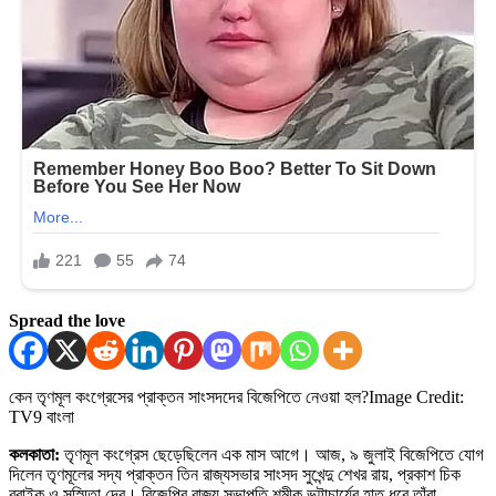
Spread the love
কেন তৃণমূল কংগ্রেসের প্রাক্তন সাংসদদের বিজেপিতে নেওয়া হল?
Image Credit:
TV9 বাংলা
কলকাতা:
তৃণমূল কংগ্রেস ছেড়েছিলেন এক মাস আগে। আজ, ৯ জুলাই বিজেপিতে যোগ
দিলেন তৃণমূলের সদ্য প্রাক্তন তিন রাজ্যসভার সাংসদ সুখেন্দু শেখর রায়, প্রকাশ চিক
বরাইক ও সুস্মিতা দেব। বিজেপির রাজ্য সভাপতি শমীক ভট্টাচার্যের হাত ধরে তাঁরা