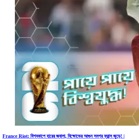
France Riot: বিশ্বকাপে হারের জ্বালা, বিক্ষোভের আগুন সমগ্র ফ্রান্স জুড়ে! |