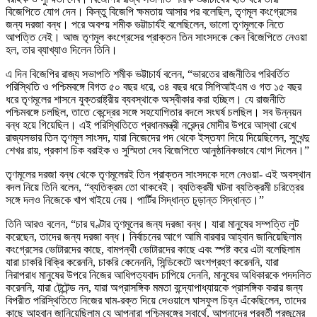
বিজেপিতে যোগ দেন। কিন্তু বিজেপি ক্ষমতায় আসার পর বলেছিল, তৃণমূল কংগ্রেসের
জন্য দরজা বন্ধ। পরে অবশ্য় শমীক ভট্টাচার্যই বলেছিলেন, ভালো তৃণমূলকে নিতে
আপত্তি নেই। আজ তৃণমূল কংগ্রেসের প্রাক্তন তিন সাংসদকে কেন বিজেপিতে নেওয়া
হল, তার ব্যাখ্যাও দিলেন তিনি।
এ দিন বিজেপির রাজ্য সভাপতি শমীক ভট্টাচার্য বলেন, “ভারতের রাজনীতির পরিবর্তিত
পরিস্থিতি ও পশ্চিমবঙ্গে বিগত ৫০ বছর ধরে, ৩৪ বছর ধরে সিপিআইএম ও গত ১৫ বছর
ধরে তৃণমূলের শাসনে যুক্তরাষ্ট্রীয় ব্যবস্থাকে অস্বীকার করা হচ্ছিল। যে রাজনীতি
পশ্চিমবঙ্গে চলছিল, তাতে কেন্দ্রের সঙ্গে সহযোগিতার বদলে সংঘর্ষ চলছিল। সব উন্নয়ন
বন্ধ হয়ে গিয়েছিল। এই পরিস্থিতিতে প্রধানমন্ত্রী নরেন্দ্র মোদীর উপরে আস্থা রেখে
রাজ্যসভার তিন তৃণমূল সাংসদ, যারা নিজেদের পদ থেকে ইস্তফা দিয়ে দিয়েছিলেন, সুখেন্দু
শেখর রায়, প্রকাশ চিক বরাইক ও সুস্মিতা দেব বিজেপিতে আনুষ্ঠানিকভাবে যোগ দিলেন।”
তৃণমূলের দরজা বন্ধ থেকে তৃণমূলেরই তিন প্রাক্তন সাংসদকে দলে নেওয়া- এই অবস্থান
বদল নিয়ে তিনি বলেন, “ব্যতিক্রম তো থাকবেই। ব্যতিক্রমী ঘটনা ব্যতিক্রমী চরিত্রের
সঙ্গে দলও নিজেকে খাপ খাইয়ে নেয়। পার্টির সিদ্ধান্ত চূড়ান্ত সিদ্ধান্ত।”
তিনি আরও বলেন, “চার ঘণ্টার তৃণমূলের জন্য দরজা বন্ধ। যারা মানুষের সম্পত্তি লুট
করেছেন, তাদের জন্য দরজা বন্ধ। নির্বাচনের আগে আমি বারবার আহ্বান জানিয়েছিলাম
কংগ্রেসের ভোটারদের কাছে, বামপন্থী ভোটারদের কাছে এবং স্পষ্ট করে এটা বলেছিলাম
যারা চাকরি বিক্রি করেননি, চাকরি কেনেননি, সিন্ডিকেটে অংশগ্রহণ করেননি, যারা
নিরাপরাধ মানুষের উপরে নিজের আধিপত্যবাদ চাপিয়ে দেননি, মানুষের অধিকারকে পদদলিত
করেননি, যারা টেন্টেন্ড নন, যারা অপ্রাসঙ্গিক মমতা বন্দ্যোপাধ্যায়কে প্রাসঙ্গিক করার জন্য
বিপরীত পরিস্থিতিতে নিজের ঘাম-রক্ত দিয়ে দেওয়ালে ঘাসফুল চিহ্ন এঁকেছিলেন, তাদের
কাছে আহ্বান জানিয়েছিলাম যে আপনারা পশ্চিমবঙ্গের স্বার্থে, আপনাদের পরবর্তী প্রজন্মের