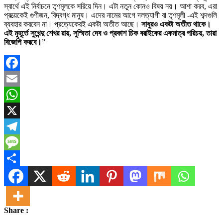
স্বার্থে এই নির্বাচনে তৃণমূলকে সরিয়ে দিন। এটা নতুন কোনও বিষয় নয়। আশা করব, এরা
প্রত্য়েকেই গুণীজন, বিদ্বগ্ধ মানুষ। এদের নামের আগে দলত্যাগী বা তৃণমূলী -এই শব্দগুলি
ব্যবহার করবেন না। প্রত্যেকেরই একটা অতীত আছে।
সাধুরও একটা অতীত থাকে।
এই মুহূর্তে সুখেন্দু শেখর রায়, সুস্মিতা দেব ও প্রকাশ চিক বরাইকের একমাত্র পরিচয়, তারা
বিজেপি করবে।
”
Facebook
Email
WhatsApp
X
Telegram
Message
Share
Share :