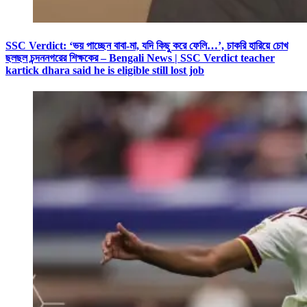
SSC Verdict: ‘ভয় পাচ্ছেন বাবা-মা, যদি কিছু করে ফেলি…’, চাকরি হারিয়ে চোখ
ছলছল চন্দননগরের শিক্ষকের – Bengali News | SSC Verdict teacher
kartick dhara said he is eligible still lost job