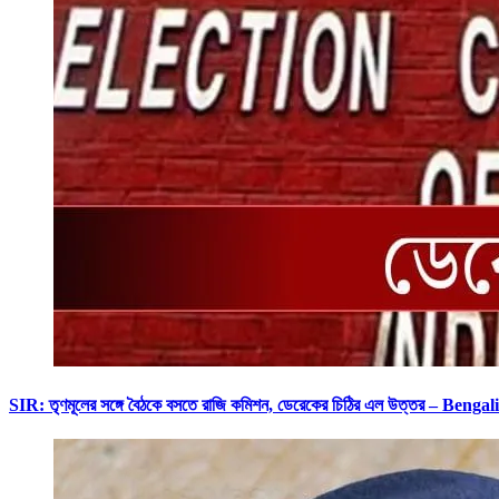
SIR: তৃণমূলের সঙ্গে বৈঠকে বসতে রাজি কমিশন, ডেরেকের চিঠির এল উত্তর – 