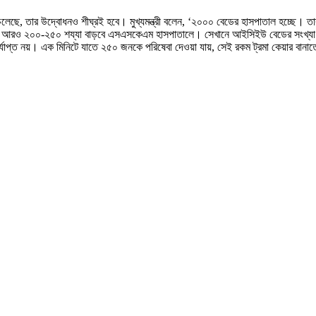
লেছে, তার উদ্বোধনও শীঘ্রই হবে। মুখ্যমন্ত্রী বলেন, ‘২০০০ বেডের হাসপাতাল হচ্ছে। তার 
মধ্যে আরও ২০০-২৫০ শয্যা বাড়বে এসএসকেএম হাসপাতালে। সেখানে আইসিইউ বেডের সংখ্যা ১
র পর্যাপ্ত নয়। এক মিনিটে যাতে ২৫০ জনকে পরিষেবা দেওয়া যায়, সেই রকম ট্রমা কেয়ার বানাতে 