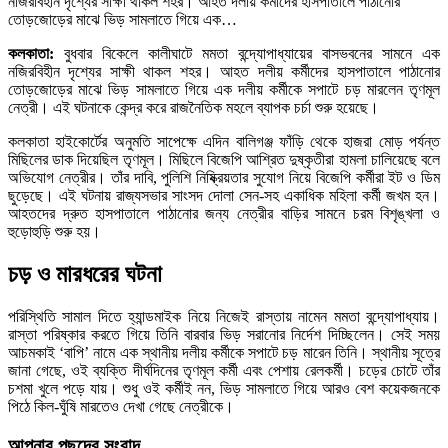
নজিরবিহীন দৃশ্যের সাক্ষী থাকল শহর। আহত দলীয় কর্মীদের হাসপাতালে পাঠানোর
তোড়জোড়ের মাঝে ভিড় সামলাতে গিয়ে এক…
কলকাতা:
বুধবার বিকেলে কালীঘাটে মমতা বন্দ্যোপাধ্যায়ের বাসভবনের সামনে এক
নজিরবিহীন দৃশ্যের সাক্ষী থাকল শহর। আহত দলীয় কর্মীদের হাসপাতালে পাঠানোর
তোড়জোড়ের মাঝে ভিড় সামলাতে গিয়ে এক দলীয় কর্মীকে সপাটে চড় মারলেন তৃণমূল
নেত্রী। এই ঘটনাকে কেন্দ্র করে রাজনৈতিক মহলে ব্যাপক চর্চা শুরু হয়েছে।
কলকাতা হাইকোর্টের অনুমতি সাপেক্ষে এদিন বালিগঞ্জ ফাঁড়ি থেকে হাজরা মোড় পর্যন্ত
মিছিলের ডাক দিয়েছিল তৃণমূল। মিছিলে বিজেপি আশ্রিত দুষ্কৃতীরা হামলা চালিয়েছে বলে
অভিযোগ নেত্রীর। তাঁর দাবি, পুলিশি নিষ্ক্রিয়তার সুযোগ নিয়ে বিজেপি কর্মীরা ইট ও ডিম
ছুড়েছে। এই ঘটনায় রাজ্যসভার সাংসদ দোলা সেন-সহ একাধিক মহিলা কর্মী জখম হন।
আহতদের দ্রুত হাসপাতালে পাঠানোর জন্য নেত্রীর বাড়ির সামনে চরম বিশৃঙ্খলা ও
হুড়োহুড়ি শুরু হয়।
চড় ও মারধরের ঘটনা
পরিস্থিতি সামাল দিতে হ্যান্ডমাইক নিয়ে নিজেই রাস্তায় নামেন মমতা বন্দ্যোপাধ্যায়।
রাস্তা পরিষ্কার করতে গিয়ে তিনি বারবার ভিড় সরানোর নির্দেশ দিচ্ছিলেন। সেই সময়
আচমকাই ‘বাপি’ নামে এক স্থানীয় দলীয় কর্মীকে সপাটে চড় মারেন তিনি। স্থানীয় সূত্রে
জানা গেছে, ওই ব্যক্তি দীর্ঘদিনের তৃণমূল কর্মী এবং পেশায় রেলকর্মী। চড়ের চোটে তাঁর
চশমা খুলে পড়ে যায়। শুধু ওই কর্মীই নন, ভিড় সামলাতে গিয়ে আরও বেশ কয়েকজনকে
পিঠে কিল-ঘুঁষি মারতেও দেখা গেছে নেত্রীকে।
আপনার পছন্দের সংবাদ