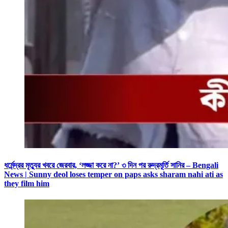
ধর্মেন্দ্রর মৃত্যুর খবরে জেরবার, ‘লজ্জা করে না?’ ৩ দিন পর রুদ্রমূর্তি সানির – Bengali
News | Sunny deol loses temper on paps asks sharam nahi ati as
they film him