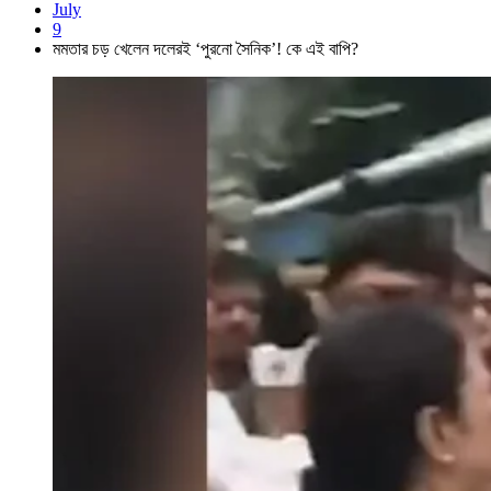
July
9
মমতার চড় খেলেন দলেরই ‘পুরনো সৈনিক’! কে এই বাপি?