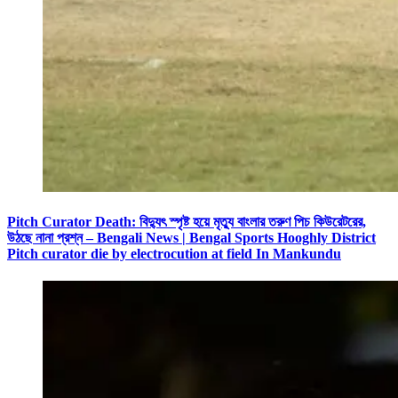
Pitch Curator Death: বিদ্যুৎ স্পৃষ্ট হয়ে মৃত্যু বাংলার তরুণ পিচ কিউরেটরের,
উঠছে নানা প্রশ্ন – Bengali News | Bengal Sports Hooghly District
Pitch curator die by electrocution at field In Mankundu