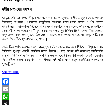
দলীয় নেতাদের ব্যাখ্যা
নেত্রীর এই আচরণের তীব্র সমালোচনা শুরু হলেও তৃণমূলের শীর্ষ নেতৃত্ব একে ‘শাসন’
হিসেবেই দেখছেন। প্রাক্তন কাউন্সিলর বৈশ্বানর চট্টোপাধ্যায় বলেন, ‘‘ওটা কোনো
ঘটনাই নয়। অভিভাবক হিসেবে বাড়ির বড়রা যেভাবে শাসন করেন, উনিও দলের কর্মীদের
সেভাবেই শাসন করেছেন।’’ কুণাল ঘোষের গলায় সুর মিলিয়ে তিনি বলেন, ‘‘মা যেভাবে
সন্তানকে শাসন করেন, এও ঠিক তাই। আহতকে হাসপাতালে পাঠানোর জন্য গাড়ি বের
করতে গিয়ে ভিড় হওয়াতেই এই শাসন।’’
রাজনৈতিক পর্যবেক্ষকদের মতে, বারুইপুরের ঘটনা থেকে শুরু করে মিছিলের বিশৃঙ্খলা, সব
মিলিয়েই তৃণমূল নেত্রী মানসিক চাপে ছিলেন। সেই চাপের বহিঃপ্রকাশই কালীঘাটের
রাস্তার এই ‘চড়’ বা ‘শাসন’। ঘটনাটি সামনে আসতেই বিরোধীরা অবশ্য নেত্রীর মেজাজ
নিয়ে কটাক্ষ করতে ছাড়েননি। সব মিলিয়ে, এই ঘটনা এখন রাজ্য রাজনীতির আলোচনার
কেন্দ্রবিন্দুতে।
Source link
Facebook
Email
WhatsApp