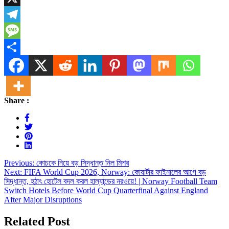
X
Telegram
Message
Share
Share :
Post
Previous:
কোচকে নিয়ে বড় সিদ্ধান্ত নিল মিশর
Next:
FIFA World Cup 2026, Norway: কোয়ার্টার ফাইনালের আগে বড়
navigation
সিদ্ধান্ত, হঠাৎ হোটেল বদল করল হাল্যান্ডের নরওয়ে! | Norway Football Team
Switch Hotels Before World Cup Quarterfinal Against England
After Major Disruptions
Related Post