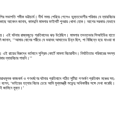
 সভাপতি শমীক ভট্টাচার্য। দীর্ঘ সময় পেরিয়ে গেলেও ভুক্তভোগীর পরিবার যে ন্যায়বিচার
ত্রীর কাছে আবেদন জানাব, কামদুনি মামলার ফাইলটি পুনরায় খোলা হোক। আগের সরকার যেভাবে
করা হয়। এই ঘটনায় রাজ্যজুড়ে প্রতিবাদের ঝড় উঠেছিল। মামলার তদন্তভার সিআইডির হাতে
ি জানান, ‘‘আমার বোনের শরীরে যে ভয়াবহ আঘাতের চিহ্ন ছিল, পা বিচ্ছিন্ন হয়ে যাওয়া বা
য়ের বিরুদ্ধে বর্তমানে সুপ্রিম কোর্টে মামলা বিচারাধীন। নির্যাতিতার পরিবারের সদস্য
িবার ন্যায়বিচার পায়নি।’’
মূলক কাজকর্ম ও গণধর্ষণের ঘটনার প্রতিবাদে গঠিত সুটিয়া গণধর্ষণ প্রতিবাদ মঞ্চের সহ-
েন, ‘ভাইয়ের হত্যার বিচার চেয়ে আমি মুখ্যমন্ত্রী শুভেন্দু অধিকারীর সঙ্গে দেখা করেছি।
াই জামিনে মুক্ত।’