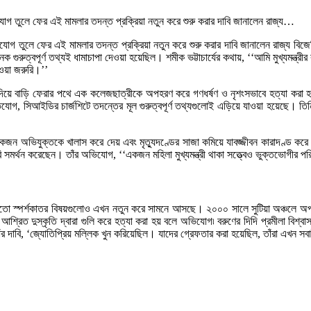
গ তুলে ফের এই মামলার তদন্ত প্রক্রিয়া নতুন করে শুরু করার দাবি জানালেন রাজ্য…
তুলে ফের এই মামলার তদন্ত প্রক্রিয়া নতুন করে শুরু করার দাবি জানালেন রাজ্য বিজেপির
ক গুরুত্বপূর্ণ তথ্যই ধামাচাপা দেওয়া হয়েছিল। শমীক ভট্টাচার্যের কথায়, ‘‘আমি মুখ্যমন্
ওয়া জরুরি।’’
রীক্ষা দিয়ে বাড়ি ফেরার পথে এক কলেজছাত্রীকে অপহরণ করে গণধর্ষণ ও নৃশংসভাবে হত্যা 
যোগ, সিআইডির চার্জশিটে তদন্তের মূল গুরুত্বপূর্ণ তথ্যগুলোই এড়িয়ে যাওয়া হয়েছে। তিন
অভিযুক্তকে খালাস করে দেয় এবং মৃত্যুদণ্ডের সাজা কমিয়ে যাবজ্জীবন কারাদণ্ড করে। এই রা
 দাবি সমর্থন করেছেন। তাঁর অভিযোগ, ‘‘একজন মহিলা মুখ্যমন্ত্রী থাকা সত্ত্বেও ভুক্তভোগীর পর
 মতো স্পর্শকাতর বিষয়গুলোও এখন নতুন করে সামনে আসছে। ২০০০ সালে সুটিয়া অঞ্চলে অপরাধ
রিত দুস্কৃতি দ্বারা গুলি করে হত্যা করা হয় বলে অভিযোগ৷ বরুণের দিদি প্রমীলা বিশ্বাস বল
দাবি, ‘জ্যোতিপ্রিয় মল্লিক খুন করিয়েছিল। যাদের গ্রেফতার করা হয়েছিল, তাঁরা এখন সব