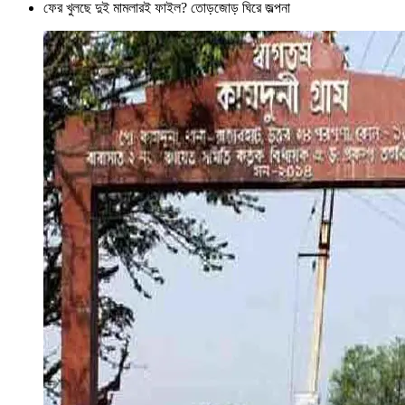
ফের খুলছে দুই মামলারই ফাইল? তোড়জোড় ঘিরে জল্পনা