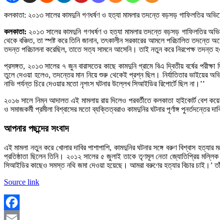
কলকাতা: ২০১৩ সালের কামদুনি গণধর্ষণ ও হত্যা মামলার তদন্তে বড়সড় গাফিলতির অভিযো
কলকাতা:
২০১৩ সালের কামদুনি গণধর্ষণ ও হত্যা মামলার তদন্তে বড়সড় গাফিলতির অভিযোগ 
থেকে বঞ্চিত, তা স্পষ্ট করে তিনি জানান, তৎকালীন সরকারের আমলে পরিচালিত তদন্তে অনে
তদন্ত পরিচালনা করেছিল, তাতে সত্য সামনে আসেনি। তাই নতুন করে নিরপেক্ষ তদন্ত হ
প্রসঙ্গত, ২০১৩ সালের ৭ জুন বারাসতের কাছে কামদুনি গ্রামে বিএ দ্বিতীয় বর্ষের প
তুলে দেওয়া হলেও, তদন্তের মান নিয়ে শুরু থেকেই প্রশ্ন ছিল। নির্যাতিতার ভাইয়ের অভি
নাভি পর্যন্ত চিরে দেওয়ার মতো নৃশংস ঘটনার উল্লেখ সিআইডির রিপোর্টে ছিল না।’’
২০১৬ সালে নিম্ন আদালত এই মামলায় রায় দিলেও পরবর্তীতে কলকাতা হাইকোর্ট বেশ কয়েকজন 
ও সমাজকর্মী প্রমীলা বিশ্বাসের মতো ব্যক্তিত্বরাও কামদুনির ঘটনার পূর্ণাঙ্গ পুনর্তদন্তের
আপনার পছন্দের সংবাদ
এই মামলা নতুন করে খোলার দাবির পাশাপাশি, কামদুনির ঘটনার সঙ্গে বরুণ বিশ্বাস হত্যার
প্রতিষ্ঠাতা ছিলেন তিনি। ২০১২ সালের ৫ জুলাই তাকে তৃণমূল নেতা জ্যোতিপ্রিয় মল্লিক আশ্
সিআইডির কাছেও সমস্ত নথি জমা দেওয়া হয়েছে। আমরা বরুণের হত্যার বিচার চাই।’ তাঁর 
Source link
Facebook