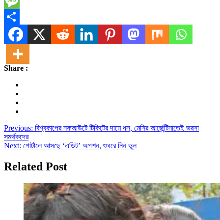
Telegram
Message
Share
Share :
Post
Previous:
বিশ্বকাপের নকআউটে টিকিটের দামে ধস, মেসির আর্জেন্টিনাতেই ভরসা
সমর্থকদের
navigation
Next:
পোর্টালে আসছে ‘এডিট’ অপশন, শুধরে নিন ভুল
Related Post