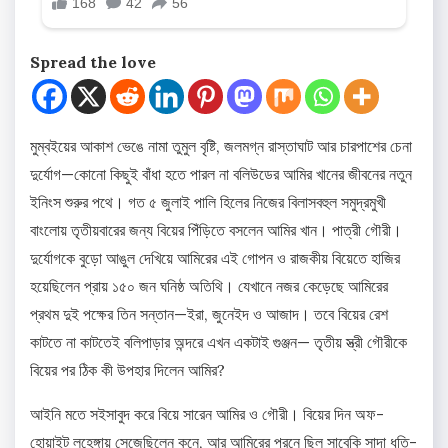
Spread the love
মুম্বইয়ের আকাশ ভেঙে নামা তুমুল বৃষ্টি, জলমগ্ন রাস্তাঘাট আর চারপাশের চেনা
দুর্যোগ—কোনো কিছুই বাঁধা হতে পারল না বলিউডের আমির খানের জীবনের নতুন
ইনিংস শুরুর পথে। গত ৫ জুলাই পালি হিলের নিজের বিলাসবহুল সমুদ্রমুখী
বাংলোয় তৃতীয়বারের জন্য বিয়ের পিঁড়িতে বসলেন আমির খান। পাত্রী গৌরী।
দুর্যোগকে বুড়ো আঙুল দেখিয়ে আমিরের এই গোপন ও রাজকীয় বিয়েতে হাজির
হয়েছিলেন প্রায় ১৫০ জন ঘনিষ্ঠ অতিথি। যেখানে নজর কেড়েছে আমিরের
প্রথম দুই পক্ষের তিন সন্তান—ইরা, জুনেইদ ও আজাদ। তবে বিয়ের রেশ
কাটতে না কাটতেই বলিপাড়ার অন্দরে এখন একটাই গুঞ্জন— তৃতীয় স্ত্রী গৌরীকে
বিয়ের পর ঠিক কী উপহার দিলেন আমির?
আইনি মতে সইসাবুদ করে বিয়ে সারেন আমির ও গৌরী। বিয়ের দিন অফ-
হোয়াইট লহেঙ্গায় সেজেছিলেন কনে, আর আমিরের পরনে ছিল সাবেকি সাদা ধুতি-