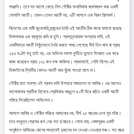
পাঞ্জাবি। তবে সব আলো কেড়ে নিল গৌরীর অনামিকায় জ্বলজ্বল করা একটি
সোনালি আংটি। যেমন-তেমন আংটি নয়, এটি আসলে এক বিরল শিল্পকর্ম।
বিদেশের এক নামী জুয়েলারি ব্র্যান্ডের তৈরি এই আংটির ঠিক মাঝে বসানো রয়েছে
বিশালাকার এক বহুমূল্য রুবি বা চুনি। প্রস্তুতকারক সংস্থার দাবি, এই
একটিমাত্র আংটি নিখুঁতভাবে তৈরি করতে সময় লেগেছে দীর্ঘ তিন মাস বা প্রায়
২৫৬ ঘণ্টা! শুধু তাই নয়, এর অভিনব নকশা ফুটিয়ে তুলতে দিনরাত এক করে
কাজ করেছেন প্রায় ১৩১ জন দক্ষ কারিগর। স্বভাবতই, গোটা বিশ্বে এই
ডিজাইনের দ্বিতীয় কোনও আংটি আর খুঁজে পাওয়া যাবে না।
গৌরীর হাত অবশ্য এই প্রথম দামি উপহারে সাজালেন না আমির। এর আগেও
ভালোবাসার প্রতীক হিসেবে প্রেমিকার আঙুলে ৪০টি হিরে খচিত একটি আংটি
পরিয়ে দিয়েছিলেন অভিনেতা।
আসলে আমির ও গৌরীর পরিচয় আজকের নয়, দীর্ঘ ২৫ বছরের চেনা মুখ তাঁরা।
তবে বন্ধুত্ব প্রেমের রূপ নেয় গত দু’বছরে। শোনা যায়, বেঙ্গালুরুর একটি
অনুষ্ঠানে আমিরের বোনের মাধ্যমেই দুজনের মন দেওয়া-নেওয়ার শুরু। গত বছর