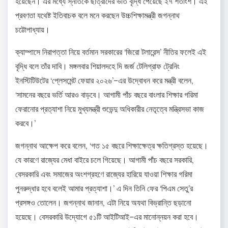
হয়েছেন। এর মধ্যে স্নাতকে ছাত্রীদের ভর্তি বৃদ্ধি পেয়েছে ২৭ শতাংশ। এই
প্রবণতা যথেষ্ট ইতিবাচক বলে মনে করছেন উচ্চশিক্ষামন্ত্রী জগন্নাথ
চট্টোপাধ্যায়।
ক্যাম্পাসে নিরাপত্তা নিয়ে বর্তমান সরকারের ‘জিরো টলারেন্স’ নীতির ফলেই এই
বৃদ্ধি বলে তাঁর দাবি। মঙ্গলবার শিয়ালদহে দি জর্জ টেলিগ্রাফ ট্রেনিং
ইনস্টিটিউটের ‘প্লেসমেন্ট ফেয়ার ২০২৬’–এর উদ্বোধন করে মন্ত্রী বলেন,
‘সামনের বছরে ভর্তি আরও বাড়বে। আগামী পাঁচ বছরে বাংলার শিক্ষার গরিমা
ফেরানোর প্রত্যাশা নিয়ে মুখ্যমন্ত্রী শুভেন্দু অধিকারীর নেতৃত্বে মন্ত্রিসভা কাজ
করবে।’
জগন্নাথ আক্ষেপ করে বলেন, ‘গত ১৫ বছরে শিক্ষাক্ষেত্র ক্ষতিগ্রস্ত হয়েছে।
যে কারণে রাজ্যের মেধা বাইরে চলে গিয়েছে। আগামী পাঁচ বছরে সরকারি,
বেসরকারি এবং সমাজের অংশগ্রহণে রাজ্যের হারিয়ে যাওয়া শিক্ষার গরিমা
পুনরুদ্ধার হবে বলেই আমার প্রত্যাশা।’ এ দিন তিনি ফের ‘পিএম সেতু’র
প্রসঙ্গও তোলেন। জগন্নাথ জানান, এটা নিয়ে অযথা বিভ্রান্তি ছড়ানো
হয়েছে। বেসরকারি উদ্যোগে ৫১টি আইটিআই–এর মানোন্নয়ন করা হবে।