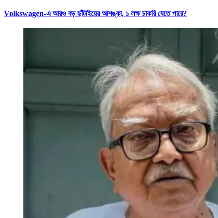
Volkswagen-এ আরও বড় ছাঁটাইয়ের আশঙ্কা, ১ লক্ষ চাকরি যেতে পারে?