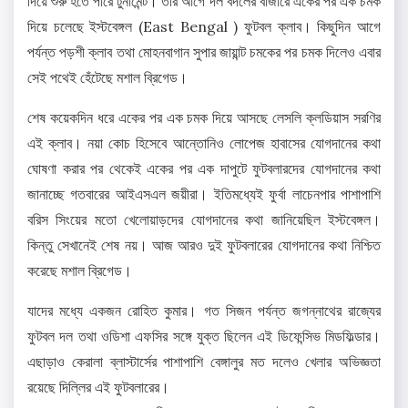
দিয়ে শুরু হতে পারে টুর্নামেন্ট। তার আগে দল বদলের বাজারে একের পর এক চমক
দিয়ে চলেছে ইস্টবেঙ্গল (East Bengal ) ফুটবল ক্লাব। কিছুদিন আগে
পর্যন্ত পড়শী ক্লাব তথা মোহনবাগান সুপার জায়ান্ট চমকের পর চমক দিলেও এবার
সেই পথেই হেঁটেছে‌ মশাল ব্রিগেড।
শেষ কয়েকদিন ধরে একের পর এক চমক দিয়ে আসছে‌ লেসলি ক্লডিয়াস সরণির
এই ক্লাব। নয়া কোচ হিসেবে আন্তোনিও লোপেজ হাবাসের যোগদানের কথা
ঘোষণা করার পর থেকেই একের পর এক দাপুটে ফুটবলারদের যোগদানের কথা
জানাচ্ছে গতবারের আইএসএল জয়ীরা। ইতিমধ্যেই ফুর্বা লাচেনপার পাশাপাশি
বরিস সিংয়ের মতো খেলোয়াড়দের যোগদানের কথা জানিয়েছিল ইস্টবেঙ্গল।
কিন্তু সেখানেই শেষ নয়। আজ আরও দুই ফুটবলারের যোগদানের কথা নিশ্চিত
করেছে মশাল ব্রিগেড।
যাদের মধ্যে একজন রোহিত কুমার। গত সিজন পর্যন্ত জগন্নাথের রাজ্যের
ফুটবল দল তথা ওডিশা এফসির সঙ্গে যুক্ত ছিলেন এই ডিফেন্সিভ মিডফিল্ডার।
এছাড়াও কেরালা ব্লাস্টার্সের পাশাপাশি বেঙ্গালুর মত দলেও খেলার অভিজ্ঞতা
রয়েছে দিল্লির এই ফুটবলারের।