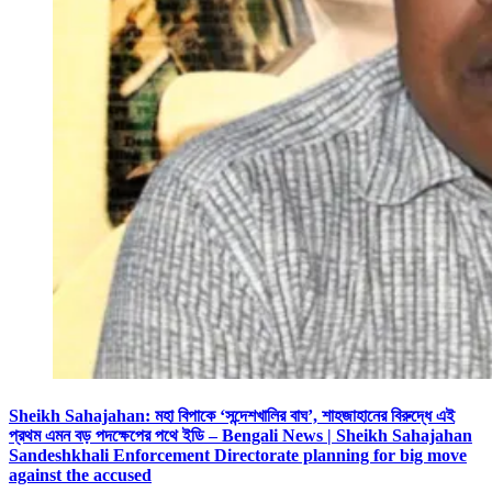
Sheikh Sahajahan: মহা বিপাকে ‘সন্দেশখালির বাঘ’, শাহজাহানের বিরুদ্ধে এই
প্রথম এমন বড় পদক্ষেপের পথে ইডি – Bengali News | Sheikh Sahajahan
Sandeshkhali Enforcement Directorate planning for big move
against the accused