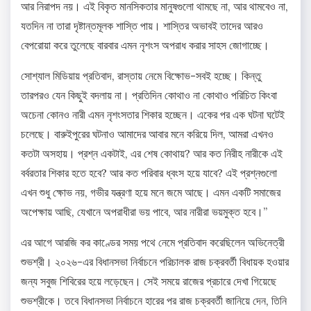
আর নিরাপদ নয়। এই বিকৃত মানসিকতার মানুষগুলো থামছে না, আর থামবেও না,
যতদিন না তারা দৃষ্টান্তমূলক শাস্তি পায়। শাস্তির অভাবই তাদের আরও
বেপরোয়া করে তুলেছে বারবার এমন নৃশংস অপরাধ করার সাহস জোগাচ্ছে।
সোশ্যাল মিডিয়ায় প্রতিবাদ, রাস্তায় নেমে বিক্ষোভ-সবই হচ্ছে। কিন্তু
তারপরও যেন কিছুই বদলায় না। প্রতিদিন কোথাও না কোথাও পরিচিত কিংবা
অচেনা কোনও নারী এমন নৃশংসতার শিকার হচ্ছেন। একের পর এক ঘটনা ঘটেই
চলেছে। বারুইপুরের ঘটনাও আমাদের আবার মনে করিয়ে দিল, আমরা এখনও
কতটা অসহায়। প্রশ্ন একটাই, এর শেষ কোথায়? আর কত নিরীহ নারীকে এই
বর্বরতার শিকার হতে হবে? আর কত পরিবার ধ্বংস হয়ে যাবে? এই প্রশ্নগুলো
এখন শুধু ক্ষোভ নয়, গভীর যন্ত্রণা হয়ে মনে জমে আছে। এমন একটি সমাজের
অপেক্ষায় আছি, যেখানে অপরাধীরা ভয় পাবে, আর নারীরা ভয়মুক্ত হবে।”
এর আগে আরজি কর কাণ্ডের সময় পথে নেমে প্রতিবাদ করেছিলেন অভিনেত্রী
শুভশ্রী। ২০২৬-এর বিধানসভা নির্বাচনে পরিচালক রাজ চক্রবর্তী বিধায়ক হওয়ার
জন্য সবুজ শিবিরের হয়ে লড়েছেন। সেই সময়ে রাজের প্রচারে দেখা গিয়েছে
শুভশ্রীকে। তবে বিধানসভা নির্বাচনে হারের পর রাজ চক্রবর্তী জানিয়ে দেন, তিনি