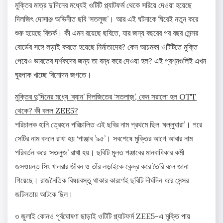
মুক্তির মাত্র দু’দিনের মধ্যেই ওটিটি প্ল্যাটফর্ম থেকে সরিয়ে দেওয়া হয়েছে
দিলজিৎ দোসাঞ্জ অভিনীত ছবি ‘সতলুজ’। আর এই ঘটনাকে ঘিরেই নতুন করে
শুরু হয়েছে বিতর্ক। কী এমন রয়েছে ছবিতে, যার জন্য বছরের পর বছর সেন্সর
বোর্ডের সঙ্গে লড়াই করতে হয়েছে নির্মাতাদের? কেন আচমকা ওটিটিতে মুক্তি
পেয়েও ভারতের দর্শকদের জন্য তা বন্ধ করে দেওয়া হল? এই প্রশ্নগুলিই এখন
ঘুরপাক খাচ্ছে বিনোদন জগতে।
মুক্তির দু’দিনের মধ্যে ‘ব্যান’ দিলজিতের ‘সতলাজ়’, কেন সরালো হল OTT
থেকে? কী বলল ZEE5?
পরিচালক হানি ত্রেহান পরিচালিত এই ছবির নাম প্রথমে ছিল ‘ঘল্লুঘারা’। পরে
সেটির নাম বদলে রাখা হয় ‘পাঞ্জাব ’৯৫’। সবশেষে মুক্তির আগে আবার নাম
পরিবর্তন করে ‘সতলুজ’ রাখা হয়। ছবিটি মূলত পঞ্জাবের মানবাধিকার কর্মী
জসওয়ন্ত সিং খালরার জীবন ও তাঁর লড়াইকে কেন্দ্র করে তৈরি বলে জানা
গিয়েছে। রাজনৈতিক বিষয়বস্তু থাকার কারণেই ছবিটি দীর্ঘদিন ধরে সেন্সর
জটিলতায় আটকে ছিল।
৩ জুলাই কোনও পূর্বঘোষণা ছাড়াই ওটিটি প্ল্যাটফর্ম ZEE5-এ মুক্তি পায়