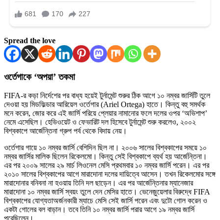
Spread the love
ওর্তেগাকে ‘অপয়া’ তকমা
FIFA-র কড়া নির্দেশের পর বাধ্য হয়েই টুর্নামেন্ট শুরুর ঠিক আগে ১০ নম্বর জার্সিটি তুলে
দেওয়া হয় মিডফিল্ডার আরিয়েল ওর্তেগার (Ariel Ortega) হাতে। কিন্তু বহু সমর্থক
মনে করেন, জোর করে এই জার্সি পরিয়ে প্লেয়ার নামানোর ফলে দলের ওপর ‘অভিশাপ’
নেমে এসেছিল। হেভিওয়েট ও ফেভারিট দল হিসেবে টুর্নামেন্ট শুরু করলেও, ২০০২
বিশ্বকাপে আর্জেন্তিনা গ্রুপ পর্ব থেকে বিদায় নেয়।
ওর্তেগার গায়ে ১০ নম্বর জার্সি বেশিদিন ছিল না। ২০০৬ সালের বিশ্বকাপের সময়ে ১০
নম্বর জার্সির মালিক ছিলেন রিকেলমো। কিন্তু সেই বিশ্বকাপে ব্যর্থ হয় আর্জেন্তিনা।
এর পর ২০০৯ সালের ২৯ মার্চ লিওনেল মেসি প্রথমবার ১০ নম্বর জার্সি পরেন। এর পর
২০১০ সালের বিশ্বকাপের আগে মারাদোনা দলের দায়িত্বে আসেন। তখন রিকেলমোর সঙ্গে
মারাদোনার বনিবনা না হওয়ায় তিনি দল ছাড়েন। এর পর আর্জেন্তিনার ম্যানেজার
মারাদোনা ১০ নম্বর জার্সি স্বয়ং তুলে দেন মেসির হাতে। ভেনেজ়ুয়েলার বিরুদ্ধে FIFA
বিশ্বকাপের যোগ্যতাঅর্জনকারী ম্যাচে মেসি সেই জার্সি পরেন এবং দুটো গোল করেন ও
একটা গোলের বল বাড়ান। তবে তিনি ১০ নম্বর জার্সি পরার আগে ১৯ নম্বর জার্সি
পরেছিলেন।