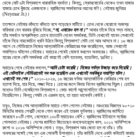
থেকে মোট ৬টা বিশ্বকাপে ধারাবাহিক ব্যর্থতা। কিন্তু, স্কোরবোর্ডের থেকেও তখন হাজার
হাজার চোখ খুঁজছে একজনকে। ব্রাজিলের সমর্থকদের নয়নের মণি। নেইমার জুনিয়র
(Neymar Jr.)।
ততক্ষনে নেইমার কাঁদতে কাঁদতে বসে পড়েছেন মাটিতে। চোখ থেকে বেরোনো অজস্র
বারিধারা যেন বারবার বুঝিয়ে দিচ্ছে,
“না, এবারেও হল না।”
আবার তাঁকে নিয়ে গদ্য নামবে,
তাঁর সমর্থনে অশ্রুসিক্ত চোখে হাততালি দেবেন সমর্থকরা, তিনি যেখানেই যাবেন সেখানেই
তাঁকে নিয়ে নায়কোচিত ধ্বনি উঠবে কিন্তু বিশ্বকাপ? সেটা তো আর আসবে না। ১৬ বছর
আগে যে স্টেডিয়ামে নিজের আন্তর্জাতিক কেরিয়ারের শুরু করেছিলেন, আজ সেখানেই
সমাপ্তিও ঘটালেন নেইমার। ম্যাচের শেষেই ঘোষণা করলেন অবসরের। যদিও, ব্রাজিলের
হারের থেকে বেশি সমর্থকরা এই কারণেই বেশি হতভম্ব, হতচকিত, দুঃখিত।
ম্যাচের শেষে নেইমার বললেন,
“আমি চেষ্টা করেছি। নিজের সর্বস্ব উজাড় করে দিয়েছি।
এই মেটলাইফ স্টেডিয়ামেই সব শুরু হয়েছিল এবং এখানেই সবকিছুর সমাপ্তি ঘটল।
এখানেই সব শেষ।”
২০১০-২০২৬, ১৬ বছরের বর্ণময় আন্তর্জাতিক কেরিয়ার শেষ হল
হতাশা দিয়ে, হার দিয়ে, লজ্জা দিয়ে। চোখের জলে বিদায় নিলেন ব্রাজিলের প্রিন্স। চোটের
মধ্যেও তিনি নেমেছিলেন বিশ্বকাপে। কোচ কার্লো আন্সেলোত্তি তাঁকে দলেও
নিয়েছিলেন। কিন্তু শেষটা যে এরকম হবে, তা হয়ত ভাবেননি কেউই।
তবুও, নিজের শেষ আন্তর্জাতিক ম্যাচে গোল পেলেন নেইমার। নরওয়ের বিরুদ্ধে ৯০+১০
মিনিটের মাথায় পেনাল্টি থেকে গোল করেন এই তারকা ফুটবলার। ব্রাজিলের জার্সিতে
করেছেন ৮০টি গোল, খেলেছেন ১৩০টি ম্যাচেরও বেশি। ব্রাজিলের ইতিহাসে সর্বোচ্চ
গোলদাতা নেইমার। দেশের জার্সিতে জিতেছেন কনফেডারেশন্স কাপ, ২০১২ অলিম্পিকে
রুপো ও ২০১৬ অলিম্পিকে সোনা। তবুও, বিশ্বকাপ আর জেতা হল না তাঁর। তাঁর
অবসরের সঙ্গেই শেষ হল এক সোনালী উপাখ্যান। তাঁর কাহিনী দেখে একটা কবিতাই মাথায়