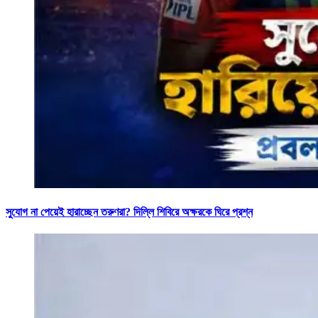
সুযোগ না পেয়েই হারাচ্ছেন তরুণরা? দিল্লি শিবিরে অক্ষরকে ঘিরে প্রশ্ন