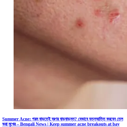
Summer Acne: গরম বাড়তেই ব্রণর বাড়বাড়ন্ত? যেভাবে যত্নআত্তি করবেন তেল
ভরা মুখের – Bengali News | Keep summer acne breakouts at bay