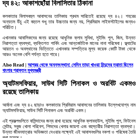
দ্য ৪২: আকাশছোঁয়া বিলাসিতার ঠিকানা
কলকাতার বিলাসবহুল আবাসনের তালিকায় প্রথম সারিতেই রয়েছে দ্য ৪২। শহরের
অন্যতম উঁচু এই বহুতল শুধু তার উচ্চতার জন্য নয়, প্রিমিয়াম লাইফস্টাইলের জন্যও
পরিচিত।
এখানকার আবাসিকদের জন্য রয়েছে আধুনিক ক্লাব সুবিধা, সুইমিং পুল, জিম, উন্নত
নিরাপত্তা ব্যবস্থা, ব্যক্তিগত পার্কিং এবং আন্তর্জাতিক মানের নানা পরিষেবা। ফ্ল্যাটের
আয়তন ও অবস্থানের ভিত্তিতে এখানকার সম্পত্তির মূল্য কয়েক কোটি টাকা থেকে
আরও অনেক বেশি পর্যন্ত হতে পারে।
Also Read |
আশ্রয় থেকে অন্নসংস্থান! সেদিন তাড়া খাওয়া হিন্দুদের ত্রাতা ছিলেন
বাংলার প্রাক্তন মুখ্যমন্ত্রী
অ্যাটমসফিয়ার, সাউথ সিটি পিনাকল ও অরবিট একমও
রয়েছে তালিকায়
আর্বানা এবং দ্য ৪২ ছাড়াও কলকাতার প্রিমিয়াম আবাসনের তালিকায় উল্লেখযোগ্য নাম
অ্যাটমসফিয়ার, সাউথ সিটি পিনাকল এবং অরবিট একম।
এই প্রকল্পগুলিতে বাসিন্দাদের জন্য রাখা হয়েছে আধুনিক ক্লাবহাউস, সুইমিং পুল, ফিটনেস
সেন্টার, সবুজ খোলা পরিবেশ, শিশুদের খেলার জায়গা এবং বহুস্তরীয় নিরাপত্তা ব্যবস্থা।
উন্নত জীবনযাত্রার অভিজ্ঞতা দেওয়ার লক্ষ্যেই এই আবাসনগুলির নকশা ও পরিষেবা তৈরি
করা হয়েছে।