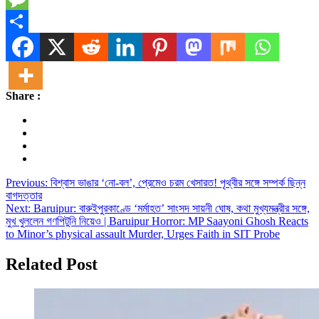
Message
Share
Share :
Post
Previous:
বিশ্বাস ভাঙার ‘নো-বল’, প্রেমেও চরম খেসারত! পৃথ্বীর সঙ্গে সম্পর্ক ছিন্ন
বাগদত্তার
navigation
Next:
Baruipur: বারুইপুরকাণ্ডে ‘মর্মাহত’ সাংসদ সায়নী ঘোষ, কথা মুখ্যমন্ত্রীর সঙ্গে,
মুখ খুললেন গণপিটুনি নিয়েও | Baruipur Horror: MP Saayoni Ghosh Reacts
to Minor’s physical assault Murder, Urges Faith in SIT Probe
Related Post