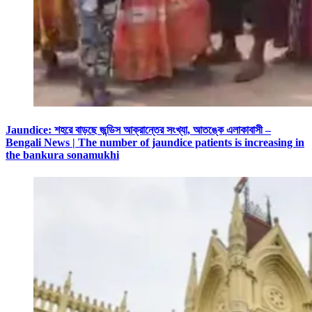
Jaundice: শহরে বাড়ছে জন্ডিস আক্রান্তের সংখ্যা, আতঙ্কে এলাকাবাসী –
Bengali News | The number of jaundice patients is increasing in
the bankura sonamukhi