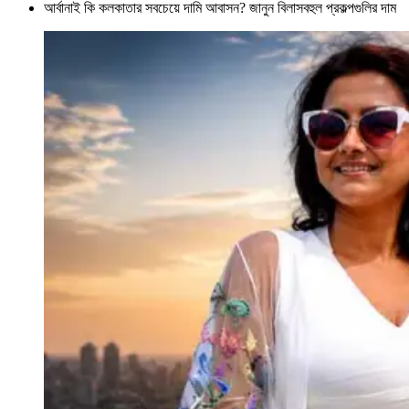
আর্বানাই কি কলকাতার সবচেয়ে দামি আবাসন? জানুন বিলাসবহুল প্রকল্পগুলির দাম