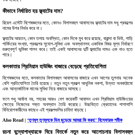
কীভাবে নির্ধারিত হয় ফ্ল্যাটের দাম?
রিয়েল এস্টেট বিশেষজ্ঞদের মতে, কোনও বিলাসবহুল আবাসনের ফ্ল্যাটের দাম শুধু প্রকল্পের
নামের উপর নির্ভর করে না।
ফ্ল্যাটের আয়তন, কোন তলায় অবস্থিত, কোন দিকে মুখ করে রয়েছে, বারান্দা বা ভিউ, গাড়ি
পার্কিংয়ের সংখ্যা, প্রকল্পের সুযোগ-সুবিধা এবং অবস্থানসহ একাধিক বিষয় মূল্য নির্ধারণে
গুরুত্বপূর্ণ ভূমিকা পালন করে। তাই একই আবাসনের দুটি ফ্ল্যাটের দামও এক নাও হতে
পারে।
কলকাতার প্রিমিয়াম হাউজিং বাজারে বেড়েছে প্রতিযোগিতা
বিশেষজ্ঞদের মতে, কলকাতার বিলাসবহুল আবাসনের বাজারে এখন আগের তুলনায় অনেক
বেশি প্রতিযোগিতা তৈরি হয়েছে। নতুন নতুন প্রকল্প আধুনিক নকশা, উন্নত অবকাঠামো
এবং আন্তর্জাতিক মানের সুবিধা নিয়ে বাজারে আসছে।
ফলে শুধু আর্বানা নয়, শহরের আরও বেশ কয়েকটি আবাসন এখন প্রিমিয়াম হাউজিংয়ের
ক্ষেত্রে নিজেদের শক্ত অবস্থান তৈরি করেছে। উচ্চবিত্ত ক্রেতাদের পাশাপাশি
বিনিয়োগকারীদের কাছেও এই প্রকল্পগুলির চাহিদা বাড়ছে।
Also Read |
‘তৃণমূল তৃণমূলকে ডিম ছুড়েছে আমরা কি করব!’ বিস্ফোরক শমীক
রচনা বন্দ্যোপাধ্যায়কে ঘিরে বিতর্কে নতুন করে আলোচনায় বিলাসবহুল