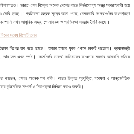
 কৌশলগতও। ভারত এখন বিশ্বের অনেক দেশের কাছে নির্ভরযোগ্য অস্ত্র সরবরাহকারী হয়ে
তৈরি হচ্ছে।” প্রতিরক্ষা মন্ত্রক সূত্রে জানা গেছে, বেসরকারি সংস্থাগুলির অংশগ্রহণ
পানি এখন আধুনিক অস্ত্র, গোলাবারুদ ও প্রতিরক্ষা সরঞ্জাম তৈরি করছে।
 দিনের মধ্যে রিপোর্ট তলব
তিরক্ষা শিল্পের হাব গড়ে উঠছে। হাজার হাজার যুবক এখানে চাকরি পাচ্ছেন। প্রধানমন্ত্রী
হয়েছে, তার ফল এখন স্পষ্ট। ‘আত্মনির্ভর ভারত’ অভিযানের আওতায় সরকার আমদানি কমিয়ে
জ্ঞরা বলছেন, এখনও অনেক পথ বাকি। আরও উন্নত প্রযুক্তি, গবেষণা ও আন্তর্জাতিক
্রে কূটনৈতিক সম্পর্ক ও নিরাপত্তা নিশ্চিত করাও জরুরি।
e
e