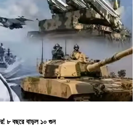
ের! ৮ বছরে বাড়ল ১০ গুন