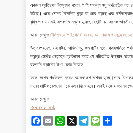
একজন প্রতিরক্ষা বিশ্লেষক বলেন, “এই সাফল্য শুধু অর্থনৈতিক নয়,
উঠছে। এতে দেশের বৈদেশিক মুদ্রা ভাণ্ডার বাড়ছে এবং কর্মসংস্থানও 
বৃদ্ধি পাওয়ায় এই অগ্রগতি সম্ভব হয়েছে।ছোট-বড় অনেক ভারতীয় কোম্
আরও দেখুনঃ
টেলিগ্রামে ‘পাইরেসির’ রমরমা, কড়া পদক্ষেপ কেন্দ্রের, ১৫
উত্তরপ্রদেশ, মহারাষ্ট্র, তামিলনাড়ু, গুজরাটের মতো রাজ্যগুলিতে প্র
নরেন্দ্র মোদীর নেতৃত্বে প্রতিরক্ষা খাতে যে পরিকল্পিত উন্নয়ন 
রফতানি বাড়ানোর উপর জোর দিয়েছে।
ফলে দেশের প্রতিরক্ষা ব্যয়ও অনেকাংশে সাশ্রয় হচ্ছে।তবে বিশেষ
মানের সার্টিফিকেশনের দিকে নজর দিতে হবে। একই সঙ্গে রফতানির ক্ষেত
আরও দেখুনঃ
Source link
Facebook
Email
WhatsApp
X
Telegram
Messag
Shar