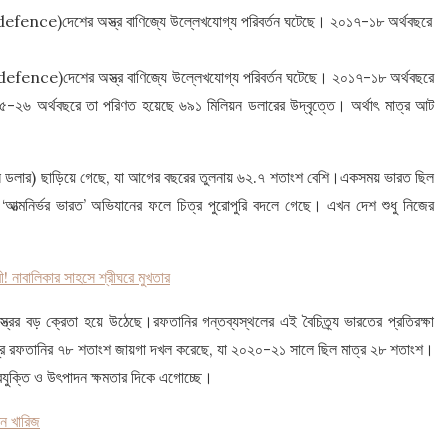
defence)দেশের অস্ত্র বাণিজ্যে উল্লেখযোগ্য পরিবর্তন ঘটেছে। ২০১৭-১৮ অর্থবছরে
(defence)দেশের অস্ত্র বাণিজ্যে উল্লেখযোগ্য পরিবর্তন ঘটেছে। ২০১৭-১৮ অর্থবছরে
০২৫-২৬ অর্থবছরে তা পরিণত হয়েছে ৬৯১ মিলিয়ন ডলারের উদ্বৃত্তে। অর্থাৎ মাত্র আট
লিয়ন ডলার) ছাড়িয়ে গেছে, যা আগের বছরের তুলনায় ৬২.৭ শতাংশ বেশি।একসময় ভারত ছিল
ু ‘আত্মনির্ভর ভারত’ অভিযানের ফলে চিত্র পুরোপুরি বদলে গেছে। এখন দেশ শুধু নিজের
ী! নাবালিকার সাহসে শ্রীঘরে মুখতার
রের বড় ক্রেতা হয়ে উঠেছে।রফতানির গন্তব্যস্থলের এই বৈচিত্র্য ভারতের প্রতিরক্ষা
ত্র রফতানির ৭৮ শতাংশ জায়গা দখল করেছে, যা ২০২০-২১ সালে ছিল মাত্র ২৮ শতাংশ।
 প্রযুক্তি ও উৎপাদন ক্ষমতার দিকে এগোচ্ছে।
িন খারিজ