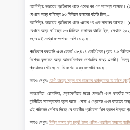
নয়াদিল্লি: ভারতের প্রতিরক্ষা খাতে একের পর এক সাফল্য আসছে। (
যেখানে অস্ত্র বাণিজ্যে ৬৩ মিলিয়ন ডলারের ঘাটতি ছিল,…
নয়াদিল্লি: ভারতের প্রতিরক্ষা খাতে একের পর এক সাফল্য আসছে। 
যেখানে অস্ত্র বাণিজ্যে ৬৩ মিলিয়ন ডলারের ঘাটতি ছিল, সেখানে ২
বছরে এই সংখ্যা দশগুণেরও বেশি বেড়েছে।
প্রতিরক্ষা রফতানি এখন রেকর্ড ৩৮,৪২৪ কোটি টাকা (প্রায় ৪.৬ বি
বিশ্বের বৃহত্তম অস্ত্র আমদানিকারক দেশগুলির মধ্যে একটি। কিন্ত
প্রয়োজন মেটাচ্ছে না, বিদেশেও অস্ত্র রফতানি করছে।
আরও দেখুনঃ
যোগী রাজ্যে স্কুল বাস চালকের ধর্মান্তকরণের ফাঁদে ছাত্র
আরমেনিয়া, রোমানিয়া, স্লোভেনিয়ার মতো দেশগুলি এখন ভারতীয় অস্ত্
কূটনীতির সাফল্যকেই তুলে ধরছে।বোমা ও গ্রেনেড এখন ভারতের অস্
এই পরিবর্তন দেখিয়ে দিচ্ছে যে ভারতীয় প্রতিরক্ষা শিল্প ক্রমশ উন্নত
আরও দেখুনঃ
দিল্লি দাঙ্গার দুই চক্রী উমর খালিদ-শারজিল ইমামের জাম