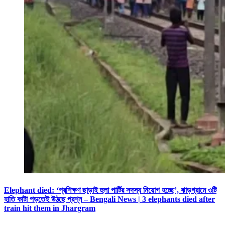
Elephant died: ‘প্রশিক্ষণ ছাড়াই হুলা পার্টির সদস্য নিয়োগ হচ্ছে’, ঝাড়গ্রামে ৩টি
হাতি কাটা পড়তেই উঠছে প্রশ্ন – Bengali News | 3 elephants died after
train hit them in Jhargram