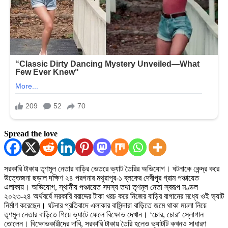
Spread the love
সরকারি টাকায় তৃণমূল নেতার বাড়ির ভেতরে ভ্যাট তৈরির অভিযোগ। ঘটনাকে কেন্দ্র করে
উত্তেজনা ছড়াল দক্ষিণ ২৪ পরগনার মথুরাপুর-১ ব্লকের দেবীপুর গ্রাম পঞ্চায়েত
এলাকায়। অভিযোগ, স্থানীয় পঞ্চায়েত সদস্য তথা তৃণমূল নেতা স্বরূপ মণ্ডল
২০২৩-২৪ অর্থবর্ষে সরকারি বরাদ্দের টাকা খরচ করে নিজের বাড়ির বাগানের মধ্যে ওই ভ্যাট
নির্মাণ করেছেন। ঘটনার প্রতিবাদে এলাকার বাসিন্দারা বাড়িতে জমে থাকা ময়লা নিয়ে
তৃণমূল নেতার বাড়িতে গিয়ে ভ্যাটে ফেলে বিক্ষোভ দেখান। ‘চোর, চোর’ স্লোগান
তোলেন। বিক্ষোভকারীদের দাবি, সরকারি টাকায় তৈরি হলেও ভ্যাটটি কখনও সাধারণ