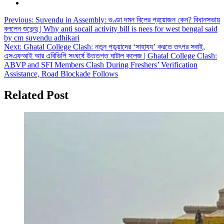
Post
Previous:
Suvendu in Assembly: গুণ্ডা দমন বিলের প্রয়োজন কেন? বিধানসভায়
বললেন শুভেন্দু | Why anti socail activity bill is nees for west bengal said
navigation
by cm suvendu adhikari
Next:
Ghatal College Clash: নতুন পড়ুয়াদের ‘সাহায্য’ করতে তৎপর সবাই,
এসএফআই আর এবিভিপি সংঘর্ষে উত্তপ্ত ঘাটাল কলেজ | Ghatal College Clash:
ABVP and SFI Members Clash During Freshers’ Verification
Assistance, Road Blockade Follows
Related Post