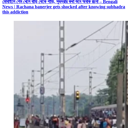
মোবাইলে গেম খেলে বাড়ি থেকে গাড়ি, সুভদ্রার কথা শুনে অবাক রচনা – Bengali
News | Rachana banerjee gets shocked after knowing subhadra
this addiction