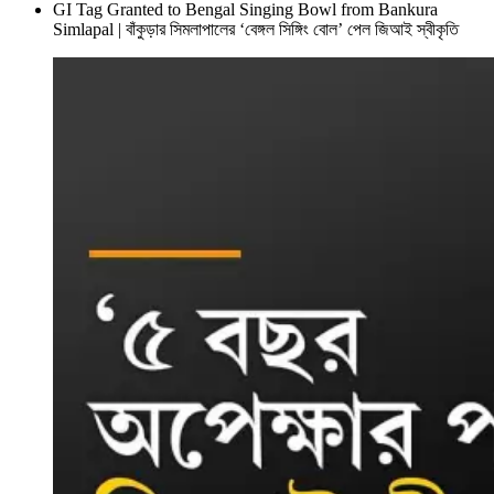
GI Tag Granted to Bengal Singing Bowl from Bankura
Simlapal | বাঁকুড়ার সিমলাপালের ‘বেঙ্গল সিঙ্গিং বোল’ পেল জিআই স্বীকৃতি