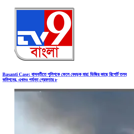
Basanti Case: বাসন্তীতে পুলিশকে ফেলে বেধড়ক মার! ডিজির কাছে রিপোর্ট তলব
কমিশনের, এখনও পর্যন্ত গ্রেফতার ৮