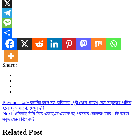
WhatsApp
X
Telegram
Message
Share
Share :
Post
Previous:
১০৮ কলসির জলে মহা অভিষেক, পুরী থেকে মাহেশ, মহা সাড়ম্বরে পালিত
হলো স্নানযাত্রা, দেখুন ছবি
navigation
Next:
ওসিআই নীতি নিয়ে এআইএফএফকে বড় প্রস্তাব মোহনবাগানের ! কি বললো
সবুজ মেরুন বিগ্রেড?
Related Post