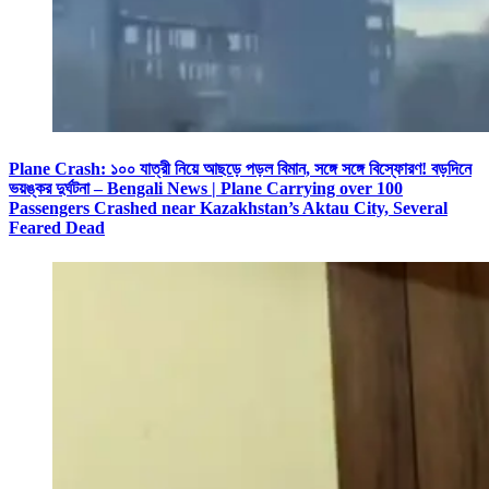
Plane Crash: ১০০ যাত্রী নিয়ে আছড়ে পড়ল বিমান, সঙ্গে সঙ্গে বিস্ফোরণ! বড়দিনে
ভয়ঙ্কর দুর্ঘটনা – Bengali News | Plane Carrying over 100
Passengers Crashed near Kazakhstan’s Aktau City, Several
Feared Dead