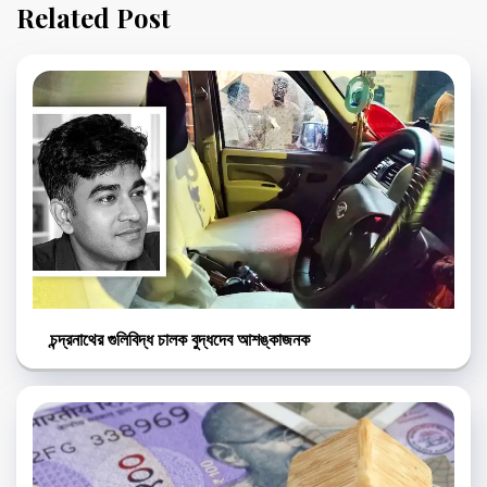
Related Post
চন্দ্রনাথের গুলিবিদ্ধ চালক বুদ্ধদেব আশঙ্কাজনক