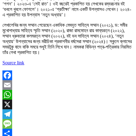
‘গগন’। ২০২৩-এ ‘সেই রাত’। ওই বছরেই প্রকাশিত হয় লেখকের রম্যরচনার বই
‘গুবলে খুবলে ফোগলে’। ২০২১-এ ‘প্রতীক্ষা’ নামে একটি উপন্যাসও লেখেন। ২০২৪-
এ প্রকাশিত হয় উপন্যাস ‘নতুন অধ্যায়’।
লেখালেখির জন্য সম্মান পেয়েছেন একাধিক মেঘদূত সাহিত্য সম্মান (২০২১), ড: সমীর
মুখোপাধ্যায় সাহিত্য স্মৃতি সম্মান (২০২০), রাজা রামমোহন রায় কাব্যরত্ন (২০২২),
সম্মান ধ্রুবতারা কলমরত্ন সম্মান (২০২২), বই ভব সাহিত্য সম্মান (২০২৪), ‘নতুন
অধ্যায়’ উপন্যাসের জন্য মরীচিকা প্রকাশনীর বর্ষসেরা সম্মান (২০২৪)। স্কুলে ক্লাসের
সময়টুকু বাদে বাকি সময়ে শুধুই তিনি লিখে যান। নামকরা বিভিন্ন পত্র-পত্রিকায় নিয়মিত
তাঁর লেখা প্রকাশিত হয়।
Source link
Facebook
Email
WhatsApp
X
Telegram
Message