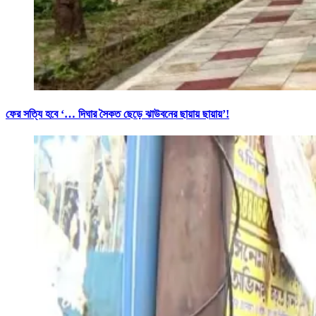
ফের সত্যি হবে ‘… দিঘার সৈকত ছেড়ে ঝাউবনের ছায়ায় ছায়ায়’!