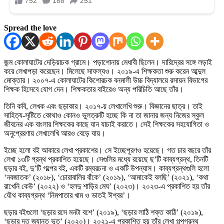
Spread the love
জন্ম কোলাঘাটের দেড়িয়াচক গ্রামে। পড়াশোনায় মেধাবী ছিলেন। দারিদ্রের সঙ্গে লড়াই
করে লেখাপড়া করেছেন। মিলেছে সাফল্যও। ২০১৯-এ শিক্ষকতা শুরু করেন আব্দুল
মোক্তার। ২০০৭-এ কোলাঘাটের কিশোরচক বনমালী উচ্চ বিদ্যালয়ে রসায়ন বিভাগের
শিক্ষক হিসেবে যোগ দেন। শিক্ষকতার বাইরেও অন্য পরিচিতি আছে তাঁর।
তিনি কবি, লেখক এবং ছড়াকার। ২০১৭-য় লেখালেখি শুরু। বিজ্ঞানের ছাত্র। তাই
সাহিত্য-সৃষ্টিতে কোথাও কোনও ভুলত্রুটি হচ্ছে কি না তা জানার জন্য নিজের স্কুল
জীবনের এক বাংলার শিক্ষকের কাছে যান যাচাই করাতে। সেই শিক্ষকের সহযোগিতা ও
অনুপ্রেরণায় লেখালেখি আরও বেড়ে যায়।
ইচ্ছে হলো বই আকারে লেখা প্রকাশের। সে ইচ্ছেপূরণও হয়েছে। গত চার বছরে তাঁর
লেখা ১৩টি গ্রন্থ প্রকাশিত হয়েছে। সেগুলির মধ্যে রয়েছে ছ’টি কাব্যগ্রন্থ, তিনটি
ছড়ার বই, দু’টি গল্পের বই, একটি রম্যরচনা ও একটি উপন্যাস। কাব্যগ্রন্থগুলি হলো
‘নবজাতক’ (২০১৮), ‘চোরাবালির বাঁকে’ (২০১৯), ‘আমাকেই বলছি’ (২০২১), ‘কথা
রাখেনি কেউ’ (২০২২) ও ‘হলদু শাড়ির মেঘ’ (২০২৩)। ২০২৩-এ প্রকাশিত হয় তাঁর
যৌথ কাব্যগ্রন্থ ‘নিমপাতার খাম ও ভাতই ঈশ্বর’।
ছড়ার বইগুলো ‘ছড়ার রসে মনটা বশে’ (২০১৯), ‘ছড়ার লাঠি শক্ত কাঠি’ (২০১৯),
‘ছড়ার দূত জ্যান্ত ভূত’ (২০২০)। ২০২১-এ প্রকাশিত হয় তাঁর লেখা গল্পগ্রন্থ