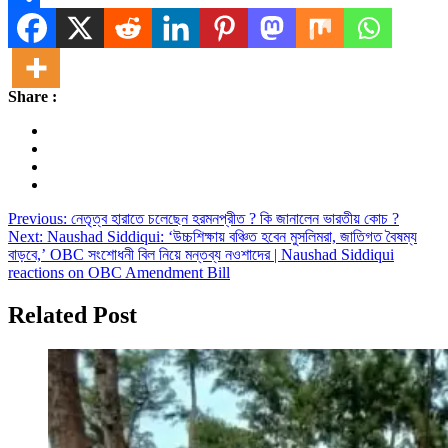
Share
Share :
Post
Previous:
নেতৃত্ব হারাতে চলেছেন হরমনপ্রীত ? কি জানালেন ভারতীয় কোচ ?
Next:
Naushad Siddiqui: ‘উচ্চশিক্ষায় বঞ্চিত হবেন মুসলিমরা, জাতিগত বৈষম্য
navigation
বাড়বে,’ OBC সংশোধনী বিল নিয়ে মন্তব্য নওশাদের | Naushad Siddiqui
reactions on OBC Amendment Bill
Related Post