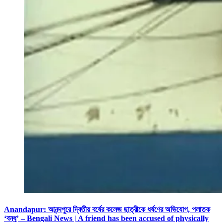
Anandapur: আনন্দপুরে দ্বিতীয় বর্ষের কলেজ ছাত্রীকে ধর্ষণের অভিযোগ, পলাতক
‘বন্ধু’ – Bengali News | A friend has been accused of physically