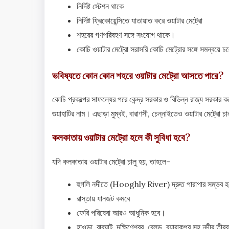
নির্দিষ্ট স্টেশন থাকে
নির্দিষ্ট ফ্রিকোয়েন্সিতে যাতায়াত করে ওয়াটার মেট্রো
শহরের গণপরিবহণ সঙ্গে সংযোগ থাকে।
কোচি ওয়াটার মেট্রো সরাসরি কোচি মেট্রোর সঙ্গে সমন্বয়ে 
ভবিষ্যতে কোন কোন শহরে ওয়াটার মেট্রো আসতে পারে?
কোচি প্রকল্পের সাফল্যের পরে কেন্দ্র সরকার ও বিভিন্ন রাজ্য সরকা
গুয়াহাটির নাম। এছাড়া মুম্বই, বারাণসী, চেন্নাইতেও ওয়াটার মেট্
কলকাতায় ওয়াটার মেট্রো হলে কী সুবিধা হবে?
যদি কলকাতায় ওয়াটার মেট্রো চালু হয়, তাহলে-
হুগলি নদীতে (Hooghly River) দ্রুত পারাপার সম্ভব হ
রাস্তায় যানজট কমবে
ফেরি পরিষেবা আরও আধুনিক হবে।
হাওড়া, বাবুঘাট, দক্ষিণেশ্বর, বেলুড়, ব্যারাকপুর সহ নদীর 