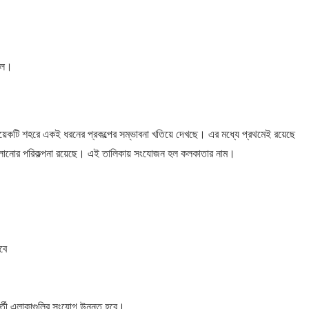
চলে।
র কয়েকটি শহরে একই ধরনের প্রকল্পের সম্ভাবনা খতিয়ে দেখছে। এর মধ্যে প্রথমেই রয়েছে
রো চালানোর পরিকল্পনা রয়েছে। এই তালিকায় সংযোজন হল কলকাতার নাম।
বে
তীরবর্তী এলাকাগুলির সংযোগ উন্নত হবে।