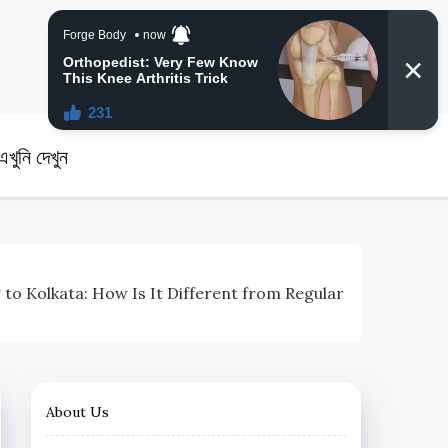
angla News
খুনি দেখুন
ing to Kolkata: How Is It Different from Regular
About Us