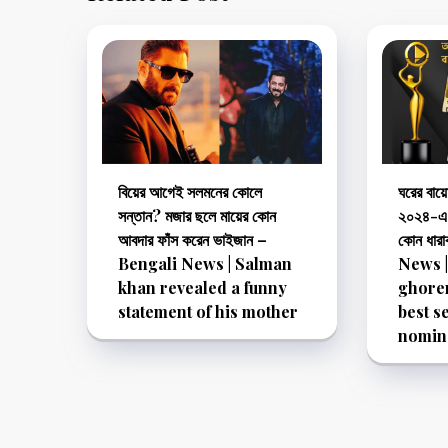
বিয়ের আগেই সলমনের কোলে
ঘরের বায়
সন্তান? মজার ছলে মায়ের কোন
২০২৪-এ 
আবদার ফাঁস করেন ভাইজান –
কোন ধার
Bengali News | Salman
News |
khan revealed a funny
ghore
statement of his mother
best s
nomin