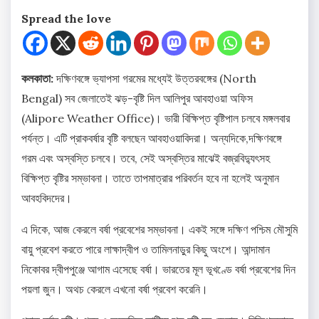
Spread the love
কলকাতা:
দক্ষিণবঙ্গে ভ্যাপসা গরমের মধ্যেই উত্তরবঙ্গের (North
Bengal) সব জেলাতেই ঝড়-বৃষ্টি দিল আলিপুর আবহাওয়া অফিস
(Alipore Weather Office)। ভারী বিক্ষিপ্ত বৃষ্টিপাল চলবে মঙ্গলবার
পর্যন্ত। এটি প্রাকবর্ষার বৃষ্টি বলছেন আবহাওয়াবিদরা। অন্যদিকে,দক্ষিণবঙ্গে
গরম এবং অস্বস্তি চলবে। তবে, সেই অস্বস্তির মাঝেই বজ্রবিদ্যুৎসহ
বিক্ষিপ্ত বৃষ্টির সম্ভাবনা। তাতে তাপমাত্রার পরিবর্তন হবে না হলেই অনুমান
আবহবিদদের।
এ দিকে, আজ কেরলে বর্ষা প্রবেশের সম্ভাবনা। একই সঙ্গে দক্ষিণ পশ্চিম মৌসুমি
বায়ু প্রবেশ করতে পারে লাক্ষাদ্বীপ ও তামিলনাড়ুর কিছু অংশে। আন্দামান
নিকোবর দ্বীপপুঞ্জে আগাম এসেছে বর্ষা। ভারতের মূল ভূখণ্ডে বর্ষা প্রবেশের দিন
পয়লা জুন। অথচ কেরলে এখনো বর্ষা প্রবেশ করেনি।