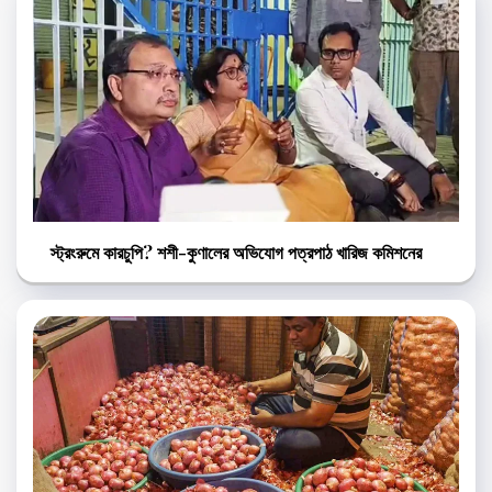
স্ট্রংরুমে কারচুপি? শশী-কুণালের অভিযোগ পত্রপাঠ খারিজ কমিশনের